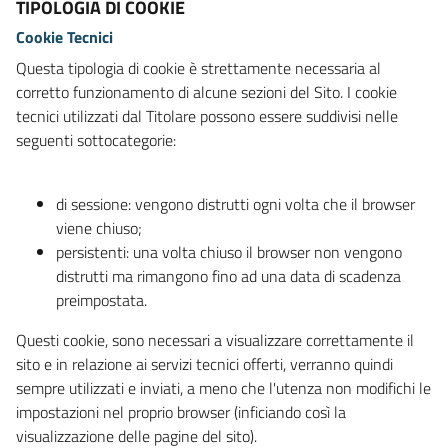
TIPOLOGIA DI COOKIE
Cookie Tecnici
Questa tipologia di cookie è strettamente necessaria al
corretto funzionamento di alcune sezioni del Sito. I cookie
tecnici utilizzati dal Titolare possono essere suddivisi nelle
seguenti sottocategorie:
di sessione: vengono distrutti ogni volta che il browser
viene chiuso;
persistenti: una volta chiuso il browser non vengono
distrutti ma rimangono fino ad una data di scadenza
preimpostata.
Questi cookie, sono necessari a visualizzare correttamente il
sito e in relazione ai servizi tecnici offerti, verranno quindi
sempre utilizzati e inviati, a meno che l'utenza non modifichi le
impostazioni nel proprio browser (inficiando così la
visualizzazione delle pagine del sito).