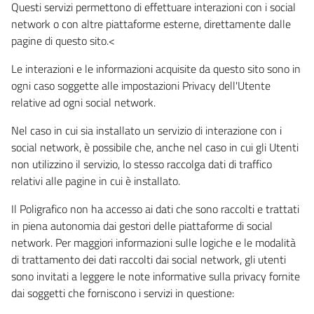
Questi servizi permettono di effettuare interazioni con i social
network o con altre piattaforme esterne, direttamente dalle
pagine di questo sito.<
Le interazioni e le informazioni acquisite da questo sito sono in
ogni caso soggette alle impostazioni Privacy dell'Utente
relative ad ogni social network.
Nel caso in cui sia installato un servizio di interazione con i
social network, è possibile che, anche nel caso in cui gli Utenti
non utilizzino il servizio, lo stesso raccolga dati di traffico
relativi alle pagine in cui è installato.
Il Poligrafico non ha accesso ai dati che sono raccolti e trattati
in piena autonomia dai gestori delle piattaforme di social
network. Per maggiori informazioni sulle logiche e le modalità
di trattamento dei dati raccolti dai social network, gli utenti
sono invitati a leggere le note informative sulla privacy fornite
dai soggetti che forniscono i servizi in questione: