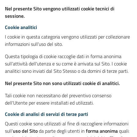
Nel presente Sito vengono utilizzati cookie tecnici di
sessione.
Cookie analitici
I cookie in questa categoria vengono utilizzati per collezionare
informazioni sull'uso del sito.
Questa tipologia di cookie raccoglie dati in forma anonima
sull'attività dell'utenza e su come è arrivata sul Sito. I cookie
analitici sono inviati dal Sito Stesso o da domini di terze parti.
Nel presente Sito non sono utilizzati cookie di analitici.
Tali cookie non necessitano del preventivo consenso
dell'Utente per essere installati ed utilizzati.
Cookie di analisi di servizi di terze parti
Questi cookie sono utilizzati al fine di raccogliere informazioni
sull'
uso del Sito
da parte degli utenti in
forma anonima
quali: