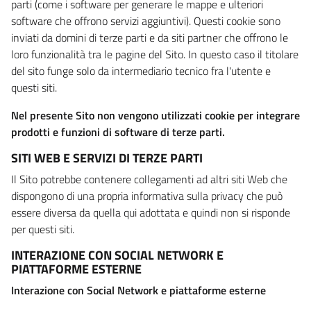
parti (come i software per generare le mappe e ulteriori
software che offrono servizi aggiuntivi). Questi cookie sono
inviati da domini di terze parti e da siti partner che offrono le
loro funzionalità tra le pagine del Sito. In questo caso il titolare
del sito funge solo da intermediario tecnico fra l'utente e
questi siti.
Nel presente Sito non vengono utilizzati cookie per integrare
prodotti e funzioni di software di terze parti.
SITI WEB E SERVIZI DI TERZE PARTI
Il Sito potrebbe contenere collegamenti ad altri siti Web che
dispongono di una propria informativa sulla privacy che può
essere diversa da quella qui adottata e quindi non si risponde
per questi siti.
INTERAZIONE CON SOCIAL NETWORK E
PIATTAFORME ESTERNE
Interazione con Social Network e piattaforme esterne