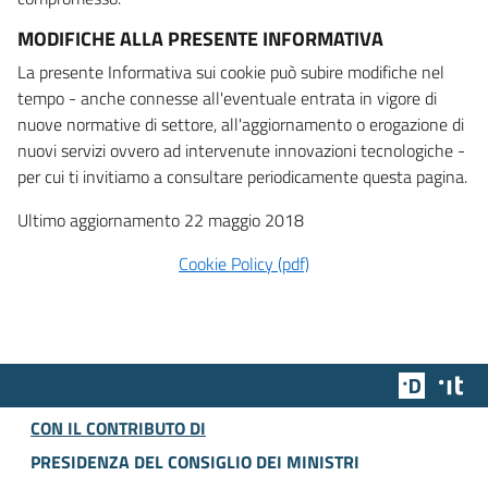
MODIFICHE ALLA PRESENTE INFORMATIVA
La presente Informativa sui cookie può subire modifiche nel
tempo - anche connesse all'eventuale entrata in vigore di
nuove normative di settore, all'aggiornamento o erogazione di
nuovi servizi ovvero ad intervenute innovazioni tecnologiche -
per cui ti invitiamo a consultare periodicamente questa pagina.
Ultimo aggiornamento 22 maggio 2018
Cookie Policy (pdf)
Team Dig
Des
CON IL CONTRIBUTO DI
PRESIDENZA DEL CONSIGLIO DEI MINISTRI