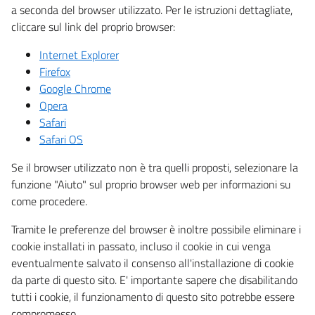
a seconda del browser utilizzato. Per le istruzioni dettagliate,
cliccare sul link del proprio browser:
Internet Explorer
Firefox
Google Chrome
Opera
Safari
Safari OS
Se il browser utilizzato non è tra quelli proposti, selezionare la
funzione "Aiuto" sul proprio browser web per informazioni su
come procedere.
Tramite le preferenze del browser è inoltre possibile eliminare i
cookie installati in passato, incluso il cookie in cui venga
eventualmente salvato il consenso all'installazione di cookie
da parte di questo sito. E' importante sapere che disabilitando
tutti i cookie, il funzionamento di questo sito potrebbe essere
compromesso.