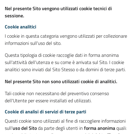
Nel presente Sito vengono utilizzati cookie tecnici di
sessione.
Cookie analitici
I cookie in questa categoria vengono utilizzati per collezionare
informazioni sull'uso del sito.
Questa tipologia di cookie raccoglie dati in forma anonima
sull'attività dell'utenza e su come è arrivata sul Sito. I cookie
analitici sono inviati dal Sito Stesso o da domini di terze parti.
Nel presente Sito non sono utilizzati cookie di analitici.
Tali cookie non necessitano del preventivo consenso
dell'Utente per essere installati ed utilizzati.
Cookie di analisi di servizi di terze parti
Questi cookie sono utilizzati al fine di raccogliere informazioni
sull'
uso del Sito
da parte degli utenti in
forma anonima
quali: