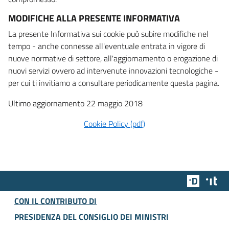
MODIFICHE ALLA PRESENTE INFORMATIVA
La presente Informativa sui cookie può subire modifiche nel
tempo - anche connesse all'eventuale entrata in vigore di
nuove normative di settore, all'aggiornamento o erogazione di
nuovi servizi ovvero ad intervenute innovazioni tecnologiche -
per cui ti invitiamo a consultare periodicamente questa pagina.
Ultimo aggiornamento 22 maggio 2018
Cookie Policy (pdf)
Team Dig
Des
CON IL CONTRIBUTO DI
PRESIDENZA DEL CONSIGLIO DEI MINISTRI