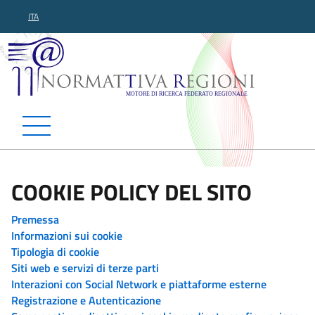
ITA
Normattiva Regioni - Motor
COOKIE POLICY DEL SITO
Premessa
Informazioni sui cookie
Tipologia di cookie
Siti web e servizi di terze parti
Interazioni con Social Network e piattaforme esterne
Registrazione e Autenticazione