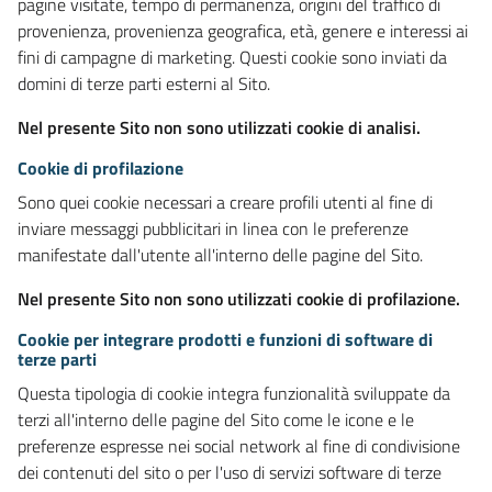
pagine visitate, tempo di permanenza, origini del traffico di
provenienza, provenienza geografica, età, genere e interessi ai
fini di campagne di marketing. Questi cookie sono inviati da
domini di terze parti esterni al Sito.
Nel presente Sito non sono utilizzati cookie di analisi.
Cookie di profilazione
Sono quei cookie necessari a creare profili utenti al fine di
inviare messaggi pubblicitari in linea con le preferenze
manifestate dall'utente all'interno delle pagine del Sito.
Nel presente Sito non sono utilizzati cookie di profilazione.
Cookie per integrare prodotti e funzioni di software di
terze parti
Questa tipologia di cookie integra funzionalità sviluppate da
terzi all'interno delle pagine del Sito come le icone e le
preferenze espresse nei social network al fine di condivisione
dei contenuti del sito o per l'uso di servizi software di terze