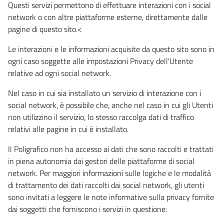
Questi servizi permettono di effettuare interazioni con i social
network o con altre piattaforme esterne, direttamente dalle
pagine di questo sito.<
Le interazioni e le informazioni acquisite da questo sito sono in
ogni caso soggette alle impostazioni Privacy dell'Utente
relative ad ogni social network.
Nel caso in cui sia installato un servizio di interazione con i
social network, è possibile che, anche nel caso in cui gli Utenti
non utilizzino il servizio, lo stesso raccolga dati di traffico
relativi alle pagine in cui è installato.
Il Poligrafico non ha accesso ai dati che sono raccolti e trattati
in piena autonomia dai gestori delle piattaforme di social
network. Per maggiori informazioni sulle logiche e le modalità
di trattamento dei dati raccolti dai social network, gli utenti
sono invitati a leggere le note informative sulla privacy fornite
dai soggetti che forniscono i servizi in questione: