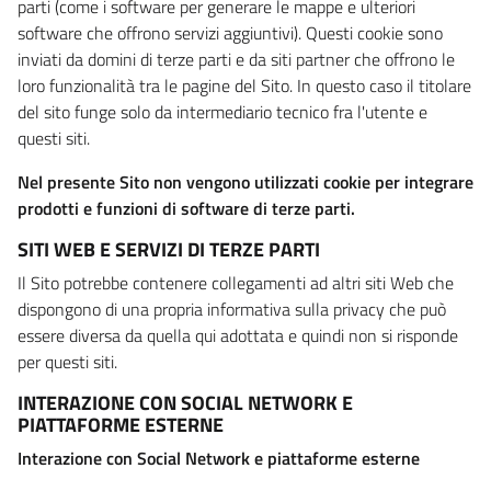
parti (come i software per generare le mappe e ulteriori
software che offrono servizi aggiuntivi). Questi cookie sono
inviati da domini di terze parti e da siti partner che offrono le
loro funzionalità tra le pagine del Sito. In questo caso il titolare
del sito funge solo da intermediario tecnico fra l'utente e
questi siti.
Nel presente Sito non vengono utilizzati cookie per integrare
prodotti e funzioni di software di terze parti.
SITI WEB E SERVIZI DI TERZE PARTI
Il Sito potrebbe contenere collegamenti ad altri siti Web che
dispongono di una propria informativa sulla privacy che può
essere diversa da quella qui adottata e quindi non si risponde
per questi siti.
INTERAZIONE CON SOCIAL NETWORK E
PIATTAFORME ESTERNE
Interazione con Social Network e piattaforme esterne