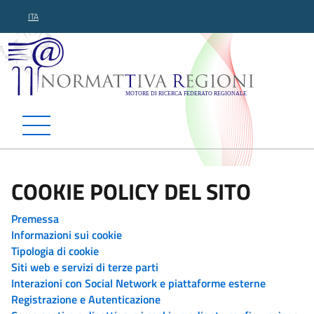
ITA
Normattiva Regioni - Motor
COOKIE POLICY DEL SITO
Premessa
Informazioni sui cookie
Tipologia di cookie
Siti web e servizi di terze parti
Interazioni con Social Network e piattaforme esterne
Registrazione e Autenticazione