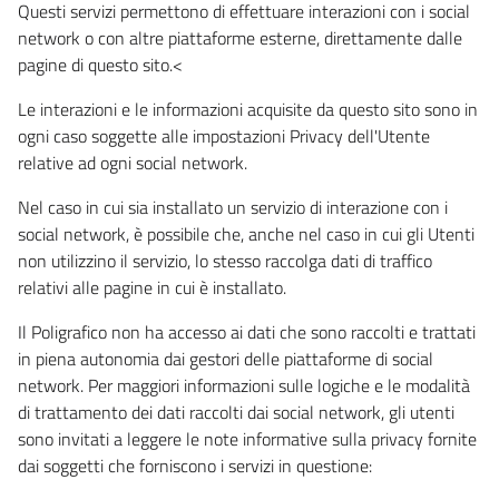
Questi servizi permettono di effettuare interazioni con i social
network o con altre piattaforme esterne, direttamente dalle
pagine di questo sito.<
Le interazioni e le informazioni acquisite da questo sito sono in
ogni caso soggette alle impostazioni Privacy dell'Utente
relative ad ogni social network.
Nel caso in cui sia installato un servizio di interazione con i
social network, è possibile che, anche nel caso in cui gli Utenti
non utilizzino il servizio, lo stesso raccolga dati di traffico
relativi alle pagine in cui è installato.
Il Poligrafico non ha accesso ai dati che sono raccolti e trattati
in piena autonomia dai gestori delle piattaforme di social
network. Per maggiori informazioni sulle logiche e le modalità
di trattamento dei dati raccolti dai social network, gli utenti
sono invitati a leggere le note informative sulla privacy fornite
dai soggetti che forniscono i servizi in questione: