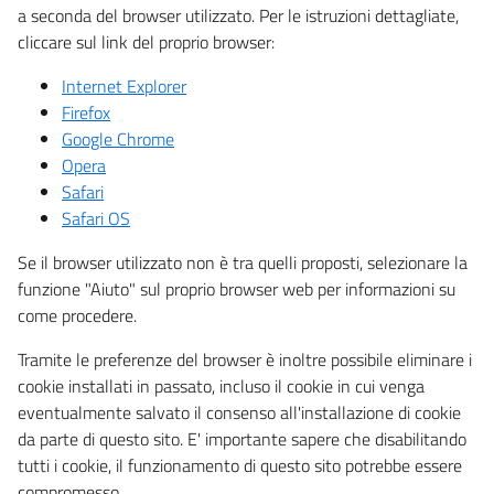
a seconda del browser utilizzato. Per le istruzioni dettagliate,
cliccare sul link del proprio browser:
Internet Explorer
Firefox
Google Chrome
Opera
Safari
Safari OS
Se il browser utilizzato non è tra quelli proposti, selezionare la
funzione "Aiuto" sul proprio browser web per informazioni su
come procedere.
Tramite le preferenze del browser è inoltre possibile eliminare i
cookie installati in passato, incluso il cookie in cui venga
eventualmente salvato il consenso all'installazione di cookie
da parte di questo sito. E' importante sapere che disabilitando
tutti i cookie, il funzionamento di questo sito potrebbe essere
compromesso.