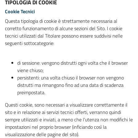
TIPOLOGIA DI COOKIE
Cookie Tecnici
Questa tipologia di cookie è strettamente necessaria al
corretto funzionamento di alcune sezioni del Sito. I cookie
tecnici utilizzati dal Titolare possono essere suddivisi nelle
seguenti sottocategorie:
di sessione: vengono distrutti ogni volta che il browser
viene chiuso;
persistenti: una volta chiuso il browser non vengono
distrutti ma rimangono fino ad una data di scadenza
preimpostata.
Questi cookie, sono necessari a visualizzare correttamente il
sito e in relazione ai servizi tecnici offerti, verranno quindi
sempre utilizzati e inviati, a meno che l'utenza non modifichi le
impostazioni nel proprio browser (inficiando così la
visualizzazione delle pagine del sito).