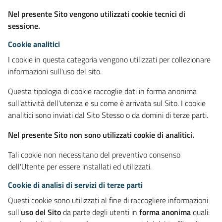
Nel presente Sito vengono utilizzati cookie tecnici di
sessione.
Cookie analitici
I cookie in questa categoria vengono utilizzati per collezionare
informazioni sull'uso del sito.
Questa tipologia di cookie raccoglie dati in forma anonima
sull'attività dell'utenza e su come è arrivata sul Sito. I cookie
analitici sono inviati dal Sito Stesso o da domini di terze parti.
Nel presente Sito non sono utilizzati cookie di analitici.
Tali cookie non necessitano del preventivo consenso
dell'Utente per essere installati ed utilizzati.
Cookie di analisi di servizi di terze parti
Questi cookie sono utilizzati al fine di raccogliere informazioni
sull'
uso del Sito
da parte degli utenti in
forma anonima
quali: