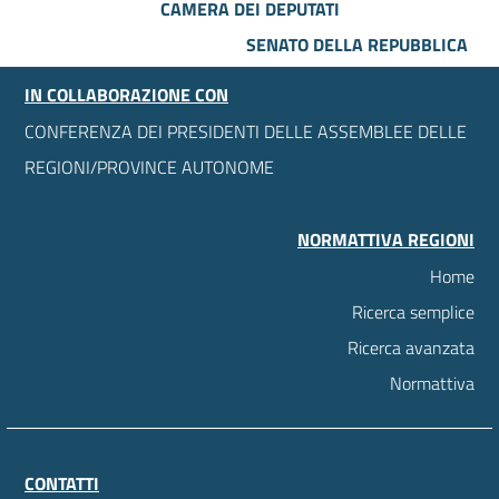
CAMERA DEI DEPUTATI
SENATO DELLA REPUBBLICA
IN COLLABORAZIONE CON
CONFERENZA DEI PRESIDENTI DELLE ASSEMBLEE DELLE
REGIONI/PROVINCE AUTONOME
NORMATTIVA REGIONI
Home
Ricerca semplice
Ricerca avanzata
Normattiva
CONTATTI