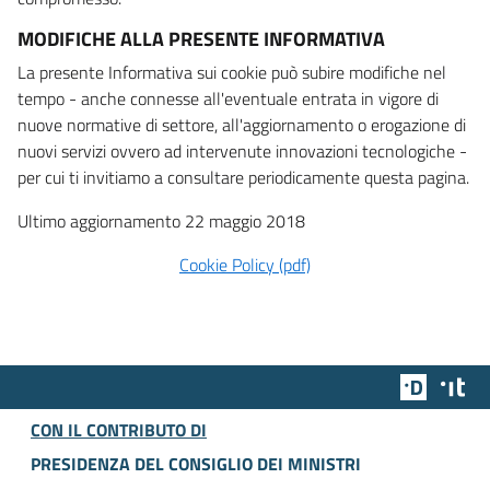
MODIFICHE ALLA PRESENTE INFORMATIVA
La presente Informativa sui cookie può subire modifiche nel
tempo - anche connesse all'eventuale entrata in vigore di
nuove normative di settore, all'aggiornamento o erogazione di
nuovi servizi ovvero ad intervenute innovazioni tecnologiche -
per cui ti invitiamo a consultare periodicamente questa pagina.
Ultimo aggiornamento 22 maggio 2018
Cookie Policy (pdf)
Team Dig
Des
CON IL CONTRIBUTO DI
PRESIDENZA DEL CONSIGLIO DEI MINISTRI