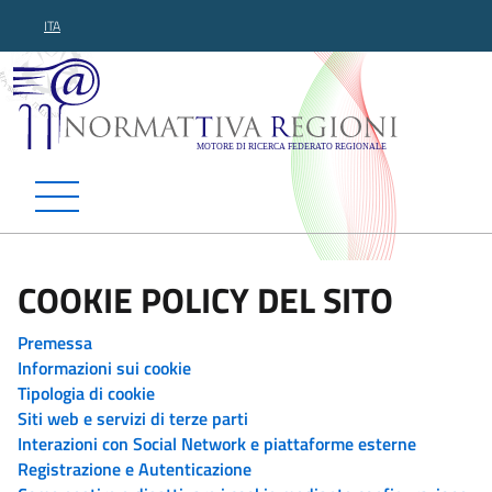
ITA
Normattiva Regioni - Motor
COOKIE POLICY DEL SITO
Premessa
Informazioni sui cookie
Tipologia di cookie
Siti web e servizi di terze parti
Interazioni con Social Network e piattaforme esterne
Registrazione e Autenticazione