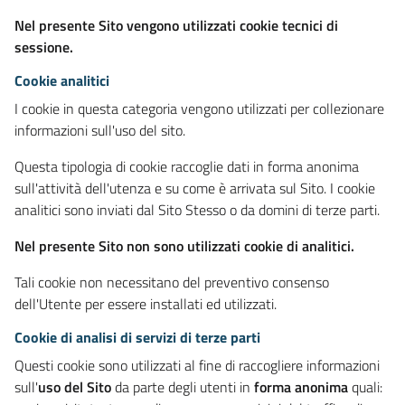
Nel presente Sito vengono utilizzati cookie tecnici di
sessione.
Cookie analitici
I cookie in questa categoria vengono utilizzati per collezionare
informazioni sull'uso del sito.
Questa tipologia di cookie raccoglie dati in forma anonima
sull'attività dell'utenza e su come è arrivata sul Sito. I cookie
analitici sono inviati dal Sito Stesso o da domini di terze parti.
Nel presente Sito non sono utilizzati cookie di analitici.
Tali cookie non necessitano del preventivo consenso
dell'Utente per essere installati ed utilizzati.
Cookie di analisi di servizi di terze parti
Questi cookie sono utilizzati al fine di raccogliere informazioni
sull'
uso del Sito
da parte degli utenti in
forma anonima
quali: