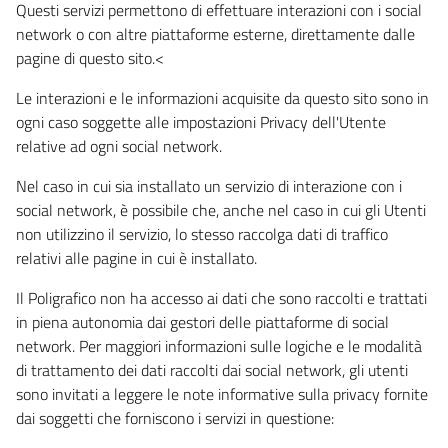
Questi servizi permettono di effettuare interazioni con i social
network o con altre piattaforme esterne, direttamente dalle
pagine di questo sito.<
Le interazioni e le informazioni acquisite da questo sito sono in
ogni caso soggette alle impostazioni Privacy dell'Utente
relative ad ogni social network.
Nel caso in cui sia installato un servizio di interazione con i
social network, è possibile che, anche nel caso in cui gli Utenti
non utilizzino il servizio, lo stesso raccolga dati di traffico
relativi alle pagine in cui è installato.
Il Poligrafico non ha accesso ai dati che sono raccolti e trattati
in piena autonomia dai gestori delle piattaforme di social
network. Per maggiori informazioni sulle logiche e le modalità
di trattamento dei dati raccolti dai social network, gli utenti
sono invitati a leggere le note informative sulla privacy fornite
dai soggetti che forniscono i servizi in questione: