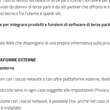
per l'uso di servizi software di terze parti (come i software pe
viati da domini di terze parti e da siti partner che offrono le l
io tecnico fra l'utente e questi siti.
 per integrare prodotti e funzioni di software di terze parti
 siti Web che dispongono di una propria informativa sulla pri
TTAFORME ESTERNE
 esterne
oni con i social network o con altre piattaforme esterne, dire
esto sito sono in ogni caso soggette alle impostazioni Privacy 
azione con i social network, è possibile che, anche nel caso in c
 è installato.