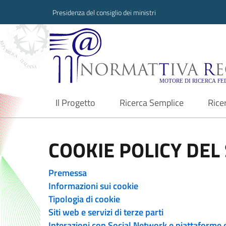
Presidenza del consiglio dei ministri
Normattiva Region
Il Progetto
Ricerca Semplice
Rice
current
COOKIE POLICY DEL 
Premessa
Informazioni sui cookie
Tipologia di cookie
Siti web e servizi di terze parti
Interazioni con Social Network e piattaforme 