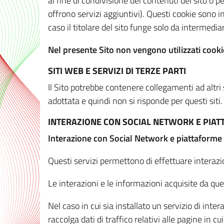
al fine di condivisione dei contenuti del sito o 
offrono servizi aggiuntivi). Questi cookie sono in
caso il titolare del sito funge solo da intermediar
Nel presente Sito non vengono utilizzati cookie
SITI WEB E SERVIZI DI TERZE PARTI
Il Sito potrebbe contenere collegamenti ad altri
adottata e quindi non si risponde per questi siti.
INTERAZIONE CON SOCIAL NETWORK E PIA
Interazione con Social Network e piattaforme
Questi servizi permettono di effettuare interazi
Le interazioni e le informazioni acquisite da qu
Nel caso in cui sia installato un servizio di inter
raccolga dati di traffico relativi alle pagine in cui