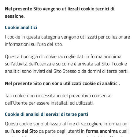
Nel presente Sito vengono utilizzati cookie tecnici di
sessione.
Cookie analitici
I cookie in questa categoria vengono utilizzati per collezionare
informazioni sull'uso del sito.
Questa tipologia di cookie raccoglie dati in forma anonima
sull'attività dell'utenza e su come è arrivata sul Sito. I cookie
analitici sono inviati dal Sito Stesso o da domini di terze parti.
Nel presente Sito non sono utilizzati cookie di analitici.
Tali cookie non necessitano del preventivo consenso
dell'Utente per essere installati ed utilizzati.
Cookie di analisi di servizi di terze parti
Questi cookie sono utilizzati al fine di raccogliere informazioni
sull'
uso del Sito
da parte degli utenti in
forma anonima
quali: