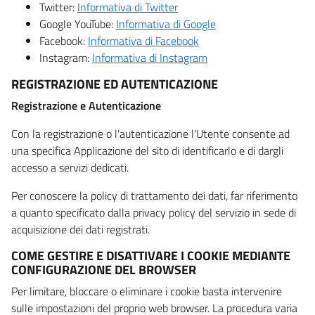
Twitter:
Informativa di Twitter
Google YouTube:
Informativa di Google
Facebook:
Informativa di Facebook
Instagram:
Informativa di Instagram
REGISTRAZIONE ED AUTENTICAZIONE
Registrazione e Autenticazione
Con la registrazione o l'autenticazione l'Utente consente ad
una specifica Applicazione del sito di identificarlo e di dargli
accesso a servizi dedicati.
Per conoscere la policy di trattamento dei dati, far riferimento
a quanto specificato dalla privacy policy del servizio in sede di
acquisizione dei dati registrati.
COME GESTIRE E DISATTIVARE I COOKIE MEDIANTE
CONFIGURAZIONE DEL BROWSER
Per limitare, bloccare o eliminare i cookie basta intervenire
sulle impostazioni del proprio web browser. La procedura varia