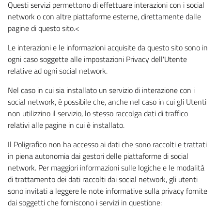
Questi servizi permettono di effettuare interazioni con i social
network o con altre piattaforme esterne, direttamente dalle
pagine di questo sito.<
Le interazioni e le informazioni acquisite da questo sito sono in
ogni caso soggette alle impostazioni Privacy dell'Utente
relative ad ogni social network.
Nel caso in cui sia installato un servizio di interazione con i
social network, è possibile che, anche nel caso in cui gli Utenti
non utilizzino il servizio, lo stesso raccolga dati di traffico
relativi alle pagine in cui è installato.
Il Poligrafico non ha accesso ai dati che sono raccolti e trattati
in piena autonomia dai gestori delle piattaforme di social
network. Per maggiori informazioni sulle logiche e le modalità
di trattamento dei dati raccolti dai social network, gli utenti
sono invitati a leggere le note informative sulla privacy fornite
dai soggetti che forniscono i servizi in questione: