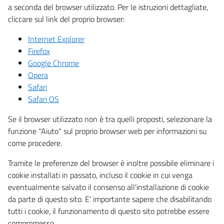
a seconda del browser utilizzato. Per le istruzioni dettagliate,
cliccare sul link del proprio browser:
Internet Explorer
Firefox
Google Chrome
Opera
Safari
Safari OS
Se il browser utilizzato non è tra quelli proposti, selezionare la
funzione "Aiuto" sul proprio browser web per informazioni su
come procedere.
Tramite le preferenze del browser è inoltre possibile eliminare i
cookie installati in passato, incluso il cookie in cui venga
eventualmente salvato il consenso all'installazione di cookie
da parte di questo sito. E' importante sapere che disabilitando
tutti i cookie, il funzionamento di questo sito potrebbe essere
compromesso.