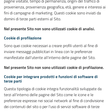
pagine visitate, tempo di permanenza, origini del traffico di
provenienza, provenienza geografica, età, genere e interessi ai
fini di campagne di marketing. Questi cookie sono inviati da
domini di terze parti esterni al Sito.
Nel presente Sito non sono utilizzati cookie di analisi.
Cookie di profilazione
Sono quei cookie necessari a creare profili utenti al fine di
inviare messaggi pubblicitari in linea con le preferenze
manifestate dall'utente all'interno delle pagine del Sito.
Nel presente Sito non sono utilizzati cookie di profilazione.
Cookie per integrare prodotti e funzioni di software di
terze parti
Questa tipologia di cookie integra funzionalità sviluppate da
terzi all'interno delle pagine del Sito come le icone e le
preferenze espresse nei social network al fine di condivisione
dei contenuti del sito o per l'uso di servizi software di terze