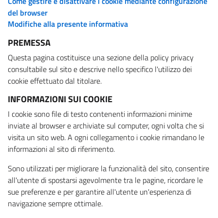
Come gestire e disattivare i cookie mediante configurazione
del browser
Modifiche alla presente informativa
PREMESSA
Questa pagina costituisce una sezione della policy privacy
consultabile sul sito e descrive nello specifico l'utilizzo dei
cookie effettuato dal titolare.
INFORMAZIONI SUI COOKIE
I cookie sono file di testo contenenti informazioni minime
inviate al browser e archiviate sul computer, ogni volta che si
visita un sito web. A ogni collegamento i cookie rimandano le
informazioni al sito di riferimento.
Sono utilizzati per migliorare la funzionalità del sito, consentire
all'utente di spostarsi agevolmente tra le pagine, ricordare le
sue preferenze e per garantire all'utente un'esperienza di
navigazione sempre ottimale.