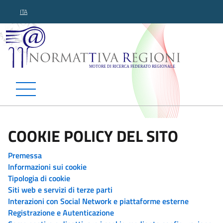
ITA
Normattiva Regioni - Motor
COOKIE POLICY DEL SITO
Premessa
Informazioni sui cookie
Tipologia di cookie
Siti web e servizi di terze parti
Interazioni con Social Network e piattaforme esterne
Registrazione e Autenticazione