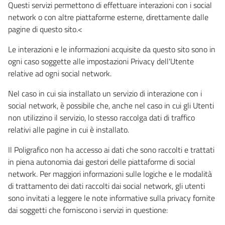
Questi servizi permettono di effettuare interazioni con i social
network o con altre piattaforme esterne, direttamente dalle
pagine di questo sito.<
Le interazioni e le informazioni acquisite da questo sito sono in
ogni caso soggette alle impostazioni Privacy dell'Utente
relative ad ogni social network.
Nel caso in cui sia installato un servizio di interazione con i
social network, è possibile che, anche nel caso in cui gli Utenti
non utilizzino il servizio, lo stesso raccolga dati di traffico
relativi alle pagine in cui è installato.
Il Poligrafico non ha accesso ai dati che sono raccolti e trattati
in piena autonomia dai gestori delle piattaforme di social
network. Per maggiori informazioni sulle logiche e le modalità
di trattamento dei dati raccolti dai social network, gli utenti
sono invitati a leggere le note informative sulla privacy fornite
dai soggetti che forniscono i servizi in questione: