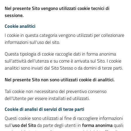
Nel presente Sito vengono utilizzati cookie tecnici di
sessione.
Cookie analitici
I cookie in questa categoria vengono utilizzati per collezionare
informazioni sull'uso del sito.
Questa tipologia di cookie raccoglie dati in forma anonima
sull'attività dell'utenza e su come è arrivata sul Sito. I cookie
analitici sono inviati dal Sito Stesso o da domini di terze parti.
Nel presente Sito non sono utilizzati cookie di analitici.
Tali cookie non necessitano del preventivo consenso
dell'Utente per essere installati ed utilizzati.
Cookie di analisi di servizi di terze parti
Questi cookie sono utilizzati al fine di raccogliere informazioni
sull'
uso del Sito
da parte degli utenti in
forma anonima
quali: