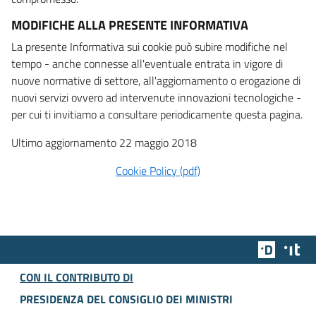
MODIFICHE ALLA PRESENTE INFORMATIVA
La presente Informativa sui cookie può subire modifiche nel
tempo - anche connesse all'eventuale entrata in vigore di
nuove normative di settore, all'aggiornamento o erogazione di
nuovi servizi ovvero ad intervenute innovazioni tecnologiche -
per cui ti invitiamo a consultare periodicamente questa pagina.
Ultimo aggiornamento 22 maggio 2018
Cookie Policy (pdf)
Team Dig
Des
CON IL CONTRIBUTO DI
PRESIDENZA DEL CONSIGLIO DEI MINISTRI