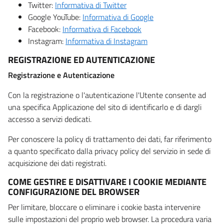
Twitter:
Informativa di Twitter
Google YouTube:
Informativa di Google
Facebook:
Informativa di Facebook
Instagram:
Informativa di Instagram
REGISTRAZIONE ED AUTENTICAZIONE
Registrazione e Autenticazione
Con la registrazione o l'autenticazione l'Utente consente ad
una specifica Applicazione del sito di identificarlo e di dargli
accesso a servizi dedicati.
Per conoscere la policy di trattamento dei dati, far riferimento
a quanto specificato dalla privacy policy del servizio in sede di
acquisizione dei dati registrati.
COME GESTIRE E DISATTIVARE I COOKIE MEDIANTE
CONFIGURAZIONE DEL BROWSER
Per limitare, bloccare o eliminare i cookie basta intervenire
sulle impostazioni del proprio web browser. La procedura varia