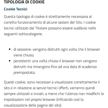
TIPOLOGIA DI COOKIE
Cookie Tecnici
Questa tipologia di cookie è strettamente necessaria al
corretto funzionamento di alcune sezioni del Sito. I cookie
tecnici utilizzati dal Titolare possono essere suddivisi nelle
seguenti sottocategorie:
di sessione: vengono distrutti ogni volta che il browser
viene chiuso;
persistenti: una volta chiuso il browser non vengono
distrutti ma rimangono fino ad una data di scadenza
preimpostata.
Questi cookie, sono necessari a visualizzare correttamente il
sito e in relazione ai servizi tecnici offerti, verranno quindi
sempre utilizzati e inviati, a meno che l'utenza non modifichi le
impostazioni nel proprio browser (inficiando così la
visualizzazione delle pagine del sito).