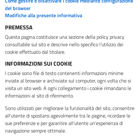
Come gestire e disattivare i cookie mediante configurazione
del browser
Modifiche alla presente informativa
PREMESSA
Questa pagina costituisce una sezione della policy privacy
consultabile sul sito e descrive nello specifico l'utilizzo dei
cookie effettuato dal titolare.
INFORMAZIONI SUI COOKIE
I cookie sono file di testo contenenti informazioni minime
inviate al browser e archiviate sul computer, ogni volta che si
visita un sito web. A ogni collegamento i cookie rimandano le
informazioni al sito di riferimento.
Sono utilizzati per migliorare la funzionalità del sito, consentire
all'utente di spostarsi agevolmente tra le pagine, ricordare le
sue preferenze e per garantire all'utente un'esperienza di
navigazione sempre ottimale.