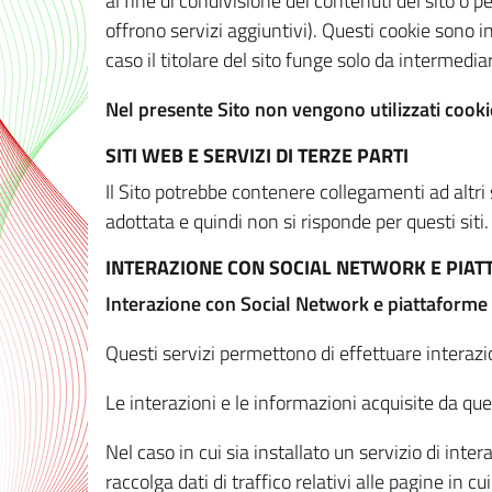
al fine di condivisione dei contenuti del sito o 
offrono servizi aggiuntivi). Questi cookie sono in
caso il titolare del sito funge solo da intermediar
Nel presente Sito non vengono utilizzati cookie
SITI WEB E SERVIZI DI TERZE PARTI
Il Sito potrebbe contenere collegamenti ad altri
adottata e quindi non si risponde per questi siti.
INTERAZIONE CON SOCIAL NETWORK E PIA
Interazione con Social Network e piattaforme
Questi servizi permettono di effettuare interazi
Le interazioni e le informazioni acquisite da qu
Nel caso in cui sia installato un servizio di inter
raccolga dati di traffico relativi alle pagine in cui