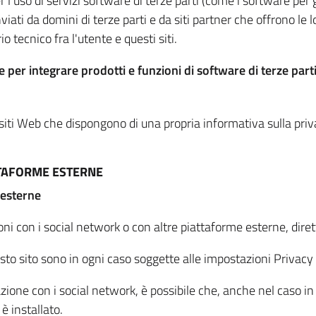
per l'uso di servizi software di terze parti (come i software pe
viati da domini di terze parti e da siti partner che offrono le l
io tecnico fra l'utente e questi siti.
 per integrare prodotti e funzioni di software di terze parti
 siti Web che dispongono di una propria informativa sulla pri
TTAFORME ESTERNE
 esterne
oni con i social network o con altre piattaforme esterne, dire
esto sito sono in ogni caso soggette alle impostazioni Privacy 
azione con i social network, è possibile che, anche nel caso in c
 è installato.