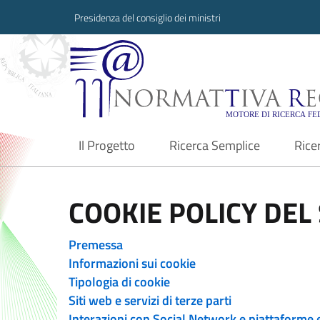
Presidenza del consiglio dei ministri
Normattiva Region
Il Progetto
Ricerca Semplice
Rice
current
COOKIE POLICY DEL 
Premessa
Informazioni sui cookie
Tipologia di cookie
Siti web e servizi di terze parti
Interazioni con Social Network e piattaforme 