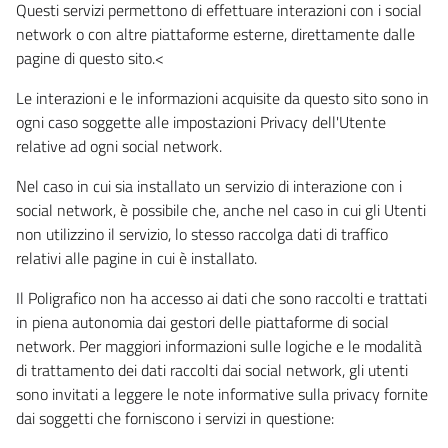
Questi servizi permettono di effettuare interazioni con i social
network o con altre piattaforme esterne, direttamente dalle
pagine di questo sito.<
Le interazioni e le informazioni acquisite da questo sito sono in
ogni caso soggette alle impostazioni Privacy dell'Utente
relative ad ogni social network.
Nel caso in cui sia installato un servizio di interazione con i
social network, è possibile che, anche nel caso in cui gli Utenti
non utilizzino il servizio, lo stesso raccolga dati di traffico
relativi alle pagine in cui è installato.
Il Poligrafico non ha accesso ai dati che sono raccolti e trattati
in piena autonomia dai gestori delle piattaforme di social
network. Per maggiori informazioni sulle logiche e le modalità
di trattamento dei dati raccolti dai social network, gli utenti
sono invitati a leggere le note informative sulla privacy fornite
dai soggetti che forniscono i servizi in questione: