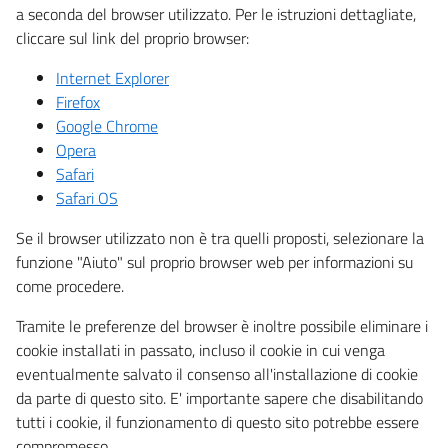
a seconda del browser utilizzato. Per le istruzioni dettagliate,
cliccare sul link del proprio browser:
Internet Explorer
Firefox
Google Chrome
Opera
Safari
Safari OS
Se il browser utilizzato non è tra quelli proposti, selezionare la
funzione "Aiuto" sul proprio browser web per informazioni su
come procedere.
Tramite le preferenze del browser è inoltre possibile eliminare i
cookie installati in passato, incluso il cookie in cui venga
eventualmente salvato il consenso all'installazione di cookie
da parte di questo sito. E' importante sapere che disabilitando
tutti i cookie, il funzionamento di questo sito potrebbe essere
compromesso.