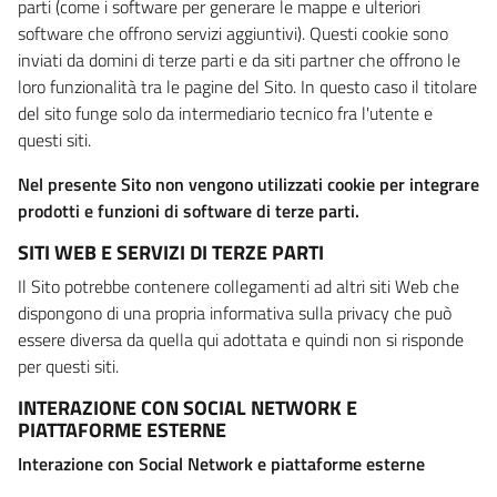
parti (come i software per generare le mappe e ulteriori
software che offrono servizi aggiuntivi). Questi cookie sono
inviati da domini di terze parti e da siti partner che offrono le
loro funzionalità tra le pagine del Sito. In questo caso il titolare
del sito funge solo da intermediario tecnico fra l'utente e
questi siti.
Nel presente Sito non vengono utilizzati cookie per integrare
prodotti e funzioni di software di terze parti.
SITI WEB E SERVIZI DI TERZE PARTI
Il Sito potrebbe contenere collegamenti ad altri siti Web che
dispongono di una propria informativa sulla privacy che può
essere diversa da quella qui adottata e quindi non si risponde
per questi siti.
INTERAZIONE CON SOCIAL NETWORK E
PIATTAFORME ESTERNE
Interazione con Social Network e piattaforme esterne