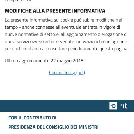
MODIFICHE ALLA PRESENTE INFORMATIVA
La presente Informativa sui cookie può subire modifiche nel
tempo - anche connesse all'eventuale entrata in vigore di
nuove normative di settore, all'aggiornamento o erogazione di
nuovi servizi ovvero ad intervenute innovazioni tecnologiche -
per cui ti invitiamo a consultare periodicamente questa pagina.
Ultimo aggiornamento 22 maggio 2018
Cookie Policy (pdf)
Team Dig
Des
CON IL CONTRIBUTO DI
PRESIDENZA DEL CONSIGLIO DEI MINISTRI