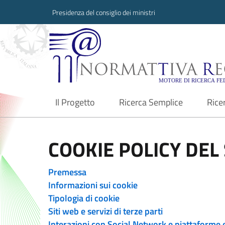
Presidenza del consiglio dei ministri
Normattiva Region
Il Progetto
Ricerca Semplice
Rice
current
COOKIE POLICY DEL 
Premessa
Informazioni sui cookie
Tipologia di cookie
Siti web e servizi di terze parti
Interazioni con Social Network e piattaforme 