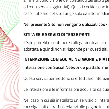
al fine di condivisione dei contenuti del sito o 
offrono servizi aggiuntivi). Questi cookie sono in
caso il titolare del sito funge solo da intermediar
Nel presente Sito non vengono utilizzati cookie
SITI WEB E SERVIZI DI TERZE PARTI
Il Sito potrebbe contenere collegamenti ad altri
adottata e quindi non si risponde per questi siti.
INTERAZIONE CON SOCIAL NETWORK E PIA
Interazione con Social Network e piattaforme
Questi servizi permettono di effettuare interazi
Le interazioni e le informazioni acquisite da qu
Nel caso in cui sia installato un servizio di inter
raccolga dati di traffico relativi alle pagine in cui