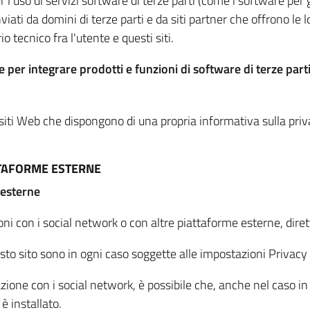
per l'uso di servizi software di terze parti (come i software pe
viati da domini di terze parti e da siti partner che offrono le l
io tecnico fra l'utente e questi siti.
 per integrare prodotti e funzioni di software di terze parti
 siti Web che dispongono di una propria informativa sulla pri
TTAFORME ESTERNE
 esterne
oni con i social network o con altre piattaforme esterne, dire
esto sito sono in ogni caso soggette alle impostazioni Privacy 
azione con i social network, è possibile che, anche nel caso in c
 è installato.