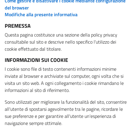
Come gestire e disattivare i cookie mediante configurazione
del browser
Modifiche alla presente informativa
PREMESSA
Questa pagina costituisce una sezione della policy privacy
consultabile sul sito e descrive nello specifico l'utilizzo dei
cookie effettuato dal titolare.
INFORMAZIONI SUI COOKIE
I cookie sono file di testo contenenti informazioni minime
inviate al browser e archiviate sul computer, ogni volta che si
visita un sito web. A ogni collegamento i cookie rimandano le
informazioni al sito di riferimento.
Sono utilizzati per migliorare la funzionalità del sito, consentire
all'utente di spostarsi agevolmente tra le pagine, ricordare le
sue preferenze e per garantire all'utente un'esperienza di
navigazione sempre ottimale.