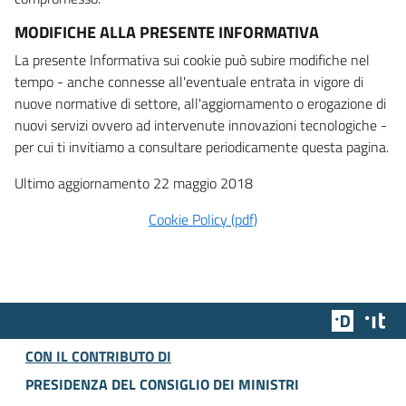
MODIFICHE ALLA PRESENTE INFORMATIVA
La presente Informativa sui cookie può subire modifiche nel
tempo - anche connesse all'eventuale entrata in vigore di
nuove normative di settore, all'aggiornamento o erogazione di
nuovi servizi ovvero ad intervenute innovazioni tecnologiche -
per cui ti invitiamo a consultare periodicamente questa pagina.
Ultimo aggiornamento 22 maggio 2018
Cookie Policy (pdf)
Team Dig
Des
CON IL CONTRIBUTO DI
PRESIDENZA DEL CONSIGLIO DEI MINISTRI