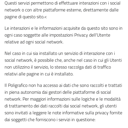
Questi servizi permettono di effettuare interazioni con i social
network o con altre piattaforme esterne, direttamente dalle
pagine di questo sito.<
Le interazioni e le informazioni acquisite da questo sito sono in
ogni caso soggette alle impostazioni Privacy dell'Utente
relative ad ogni social network.
Nel caso in cui sia installato un servizio di interazione con i
social network, è possibile che, anche nel caso in cui gli Utenti
non utilizzino il servizio, lo stesso raccolga dati di traffico
relativi alle pagine in cui è installato.
Il Poligrafico non ha accesso ai dati che sono raccolti e trattati
in piena autonomia dai gestori delle piattaforme di social
network. Per maggiori informazioni sulle logiche e le modalità
di trattamento dei dati raccolti dai social network, gli utenti
sono invitati a leggere le note informative sulla privacy fornite
dai soggetti che forniscono i servizi in questione: