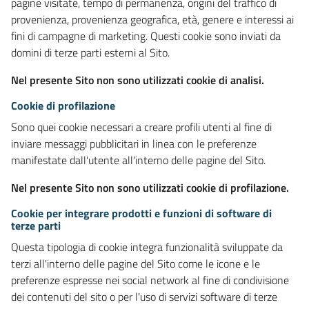
pagine visitate, tempo di permanenza, origini del traffico di
provenienza, provenienza geografica, età, genere e interessi ai
fini di campagne di marketing. Questi cookie sono inviati da
domini di terze parti esterni al Sito.
Nel presente Sito non sono utilizzati cookie di analisi.
Cookie di profilazione
Sono quei cookie necessari a creare profili utenti al fine di
inviare messaggi pubblicitari in linea con le preferenze
manifestate dall'utente all'interno delle pagine del Sito.
Nel presente Sito non sono utilizzati cookie di profilazione.
Cookie per integrare prodotti e funzioni di software di
terze parti
Questa tipologia di cookie integra funzionalità sviluppate da
terzi all'interno delle pagine del Sito come le icone e le
preferenze espresse nei social network al fine di condivisione
dei contenuti del sito o per l'uso di servizi software di terze