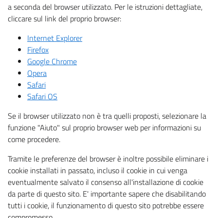
a seconda del browser utilizzato. Per le istruzioni dettagliate,
cliccare sul link del proprio browser:
Internet Explorer
Firefox
Google Chrome
Opera
Safari
Safari OS
Se il browser utilizzato non è tra quelli proposti, selezionare la
funzione "Aiuto" sul proprio browser web per informazioni su
come procedere.
Tramite le preferenze del browser è inoltre possibile eliminare i
cookie installati in passato, incluso il cookie in cui venga
eventualmente salvato il consenso all'installazione di cookie
da parte di questo sito. E' importante sapere che disabilitando
tutti i cookie, il funzionamento di questo sito potrebbe essere
compromesso.