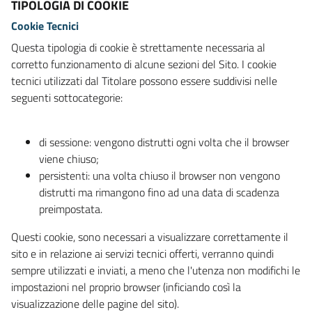
TIPOLOGIA DI COOKIE
Cookie Tecnici
Questa tipologia di cookie è strettamente necessaria al
corretto funzionamento di alcune sezioni del Sito. I cookie
tecnici utilizzati dal Titolare possono essere suddivisi nelle
seguenti sottocategorie:
di sessione: vengono distrutti ogni volta che il browser
viene chiuso;
persistenti: una volta chiuso il browser non vengono
distrutti ma rimangono fino ad una data di scadenza
preimpostata.
Questi cookie, sono necessari a visualizzare correttamente il
sito e in relazione ai servizi tecnici offerti, verranno quindi
sempre utilizzati e inviati, a meno che l'utenza non modifichi le
impostazioni nel proprio browser (inficiando così la
visualizzazione delle pagine del sito).