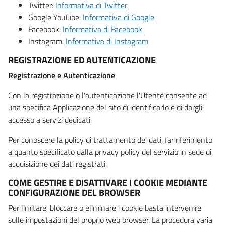
Twitter:
Informativa di Twitter
Google YouTube:
Informativa di Google
Facebook:
Informativa di Facebook
Instagram:
Informativa di Instagram
REGISTRAZIONE ED AUTENTICAZIONE
Registrazione e Autenticazione
Con la registrazione o l'autenticazione l'Utente consente ad
una specifica Applicazione del sito di identificarlo e di dargli
accesso a servizi dedicati.
Per conoscere la policy di trattamento dei dati, far riferimento
a quanto specificato dalla privacy policy del servizio in sede di
acquisizione dei dati registrati.
COME GESTIRE E DISATTIVARE I COOKIE MEDIANTE
CONFIGURAZIONE DEL BROWSER
Per limitare, bloccare o eliminare i cookie basta intervenire
sulle impostazioni del proprio web browser. La procedura varia