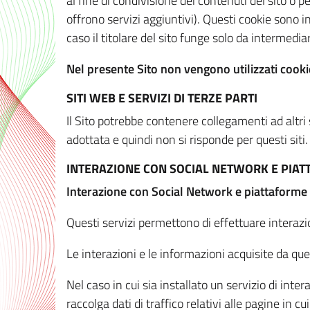
al fine di condivisione dei contenuti del sito o 
offrono servizi aggiuntivi). Questi cookie sono in
caso il titolare del sito funge solo da intermediar
Nel presente Sito non vengono utilizzati cookie
SITI WEB E SERVIZI DI TERZE PARTI
Il Sito potrebbe contenere collegamenti ad altri
adottata e quindi non si risponde per questi siti.
INTERAZIONE CON SOCIAL NETWORK E PIA
Interazione con Social Network e piattaforme
Questi servizi permettono di effettuare interazi
Le interazioni e le informazioni acquisite da qu
Nel caso in cui sia installato un servizio di inter
raccolga dati di traffico relativi alle pagine in cui