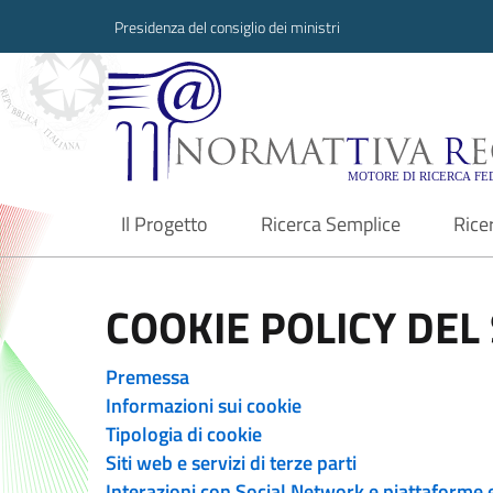
Presidenza del consiglio dei ministri
Normattiva Region
Il Progetto
Ricerca Semplice
Rice
current
COOKIE POLICY DEL 
Premessa
Informazioni sui cookie
Tipologia di cookie
Siti web e servizi di terze parti
Interazioni con Social Network e piattaforme 