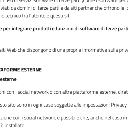
per l'uso di servizi software di terze parti (come i software pe
viati da domini di terze parti e da siti partner che offrono le l
io tecnico fra l'utente e questi siti.
 per integrare prodotti e funzioni di software di terze parti
 siti Web che dispongono di una propria informativa sulla pri
TTAFORME ESTERNE
 esterne
oni con i social network o con altre piattaforme esterne, dire
esto sito sono in ogni caso soggette alle impostazioni Privacy 
azione con i social network, è possibile che, anche nel caso in c
 è installato.