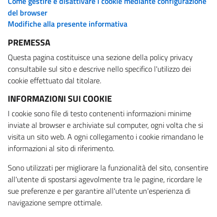
Come gestire e disattivare i cookie mediante configurazione
del browser
Modifiche alla presente informativa
PREMESSA
Questa pagina costituisce una sezione della policy privacy
consultabile sul sito e descrive nello specifico l'utilizzo dei
cookie effettuato dal titolare.
INFORMAZIONI SUI COOKIE
I cookie sono file di testo contenenti informazioni minime
inviate al browser e archiviate sul computer, ogni volta che si
visita un sito web. A ogni collegamento i cookie rimandano le
informazioni al sito di riferimento.
Sono utilizzati per migliorare la funzionalità del sito, consentire
all'utente di spostarsi agevolmente tra le pagine, ricordare le
sue preferenze e per garantire all'utente un'esperienza di
navigazione sempre ottimale.