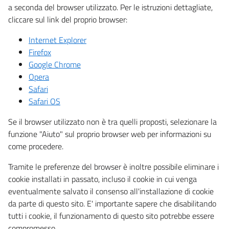
a seconda del browser utilizzato. Per le istruzioni dettagliate,
cliccare sul link del proprio browser:
Internet Explorer
Firefox
Google Chrome
Opera
Safari
Safari OS
Se il browser utilizzato non è tra quelli proposti, selezionare la
funzione "Aiuto" sul proprio browser web per informazioni su
come procedere.
Tramite le preferenze del browser è inoltre possibile eliminare i
cookie installati in passato, incluso il cookie in cui venga
eventualmente salvato il consenso all'installazione di cookie
da parte di questo sito. E' importante sapere che disabilitando
tutti i cookie, il funzionamento di questo sito potrebbe essere
compromesso.