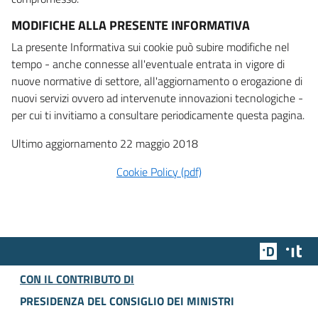
MODIFICHE ALLA PRESENTE INFORMATIVA
La presente Informativa sui cookie può subire modifiche nel
tempo - anche connesse all'eventuale entrata in vigore di
nuove normative di settore, all'aggiornamento o erogazione di
nuovi servizi ovvero ad intervenute innovazioni tecnologiche -
per cui ti invitiamo a consultare periodicamente questa pagina.
Ultimo aggiornamento 22 maggio 2018
Cookie Policy (pdf)
Team Dig
Des
CON IL CONTRIBUTO DI
PRESIDENZA DEL CONSIGLIO DEI MINISTRI