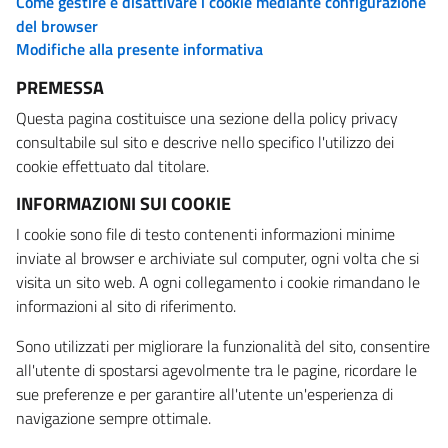
Come gestire e disattivare i cookie mediante configurazione
del browser
Modifiche alla presente informativa
PREMESSA
Questa pagina costituisce una sezione della policy privacy
consultabile sul sito e descrive nello specifico l'utilizzo dei
cookie effettuato dal titolare.
INFORMAZIONI SUI COOKIE
I cookie sono file di testo contenenti informazioni minime
inviate al browser e archiviate sul computer, ogni volta che si
visita un sito web. A ogni collegamento i cookie rimandano le
informazioni al sito di riferimento.
Sono utilizzati per migliorare la funzionalità del sito, consentire
all'utente di spostarsi agevolmente tra le pagine, ricordare le
sue preferenze e per garantire all'utente un'esperienza di
navigazione sempre ottimale.