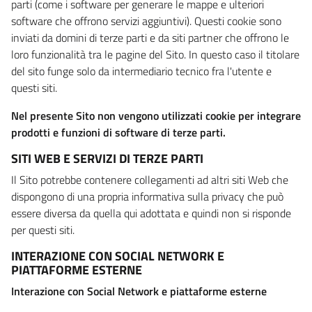
parti (come i software per generare le mappe e ulteriori
software che offrono servizi aggiuntivi). Questi cookie sono
inviati da domini di terze parti e da siti partner che offrono le
loro funzionalità tra le pagine del Sito. In questo caso il titolare
del sito funge solo da intermediario tecnico fra l'utente e
questi siti.
Nel presente Sito non vengono utilizzati cookie per integrare
prodotti e funzioni di software di terze parti.
SITI WEB E SERVIZI DI TERZE PARTI
Il Sito potrebbe contenere collegamenti ad altri siti Web che
dispongono di una propria informativa sulla privacy che può
essere diversa da quella qui adottata e quindi non si risponde
per questi siti.
INTERAZIONE CON SOCIAL NETWORK E
PIATTAFORME ESTERNE
Interazione con Social Network e piattaforme esterne