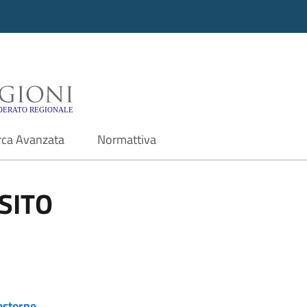
i - Motore di ricerca f
rca Avanzata
Normattiva
SITO
esterne