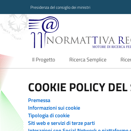
Presidenza del consiglio dei ministri
Normattiva Region
Il Progetto
Ricerca Semplice
Rice
current
COOKIE POLICY DEL 
Premessa
Informazioni sui cookie
Tipologia di cookie
Siti web e servizi di terze parti
Interazioni con Social Network e piattaforme 