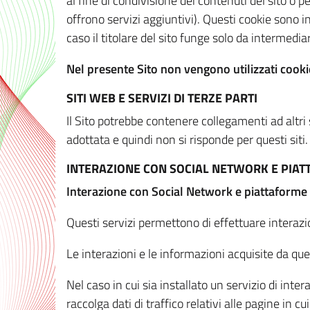
al fine di condivisione dei contenuti del sito o 
offrono servizi aggiuntivi). Questi cookie sono in
caso il titolare del sito funge solo da intermediar
Nel presente Sito non vengono utilizzati cookie
SITI WEB E SERVIZI DI TERZE PARTI
Il Sito potrebbe contenere collegamenti ad altri
adottata e quindi non si risponde per questi siti.
INTERAZIONE CON SOCIAL NETWORK E PIA
Interazione con Social Network e piattaforme
Questi servizi permettono di effettuare interazi
Le interazioni e le informazioni acquisite da qu
Nel caso in cui sia installato un servizio di inter
raccolga dati di traffico relativi alle pagine in cui