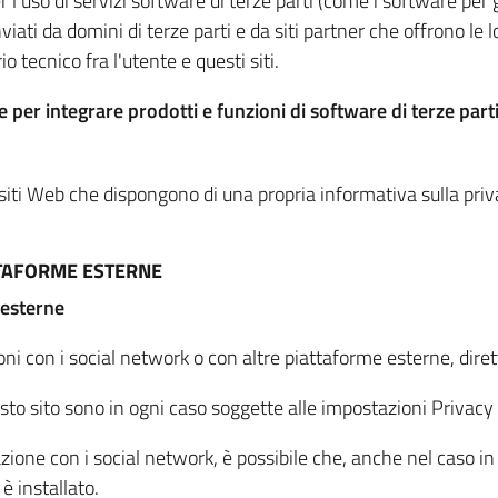
per l'uso di servizi software di terze parti (come i software pe
viati da domini di terze parti e da siti partner che offrono le l
io tecnico fra l'utente e questi siti.
 per integrare prodotti e funzioni di software di terze parti
 siti Web che dispongono di una propria informativa sulla pri
TTAFORME ESTERNE
 esterne
oni con i social network o con altre piattaforme esterne, dire
esto sito sono in ogni caso soggette alle impostazioni Privacy 
azione con i social network, è possibile che, anche nel caso in c
 è installato.