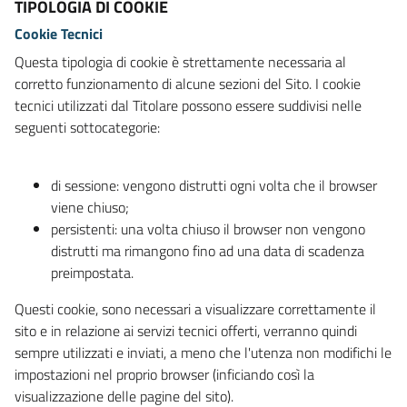
TIPOLOGIA DI COOKIE
Cookie Tecnici
Questa tipologia di cookie è strettamente necessaria al
corretto funzionamento di alcune sezioni del Sito. I cookie
tecnici utilizzati dal Titolare possono essere suddivisi nelle
seguenti sottocategorie:
di sessione: vengono distrutti ogni volta che il browser
viene chiuso;
persistenti: una volta chiuso il browser non vengono
distrutti ma rimangono fino ad una data di scadenza
preimpostata.
Questi cookie, sono necessari a visualizzare correttamente il
sito e in relazione ai servizi tecnici offerti, verranno quindi
sempre utilizzati e inviati, a meno che l'utenza non modifichi le
impostazioni nel proprio browser (inficiando così la
visualizzazione delle pagine del sito).