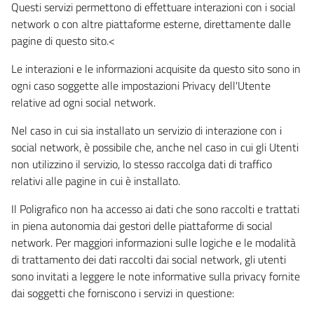
Questi servizi permettono di effettuare interazioni con i social
network o con altre piattaforme esterne, direttamente dalle
pagine di questo sito.<
Le interazioni e le informazioni acquisite da questo sito sono in
ogni caso soggette alle impostazioni Privacy dell'Utente
relative ad ogni social network.
Nel caso in cui sia installato un servizio di interazione con i
social network, è possibile che, anche nel caso in cui gli Utenti
non utilizzino il servizio, lo stesso raccolga dati di traffico
relativi alle pagine in cui è installato.
Il Poligrafico non ha accesso ai dati che sono raccolti e trattati
in piena autonomia dai gestori delle piattaforme di social
network. Per maggiori informazioni sulle logiche e le modalità
di trattamento dei dati raccolti dai social network, gli utenti
sono invitati a leggere le note informative sulla privacy fornite
dai soggetti che forniscono i servizi in questione: