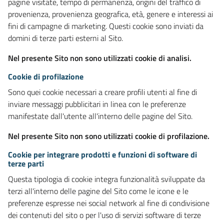
pagine visitate, tempo di permanenza, origini del traffico di
provenienza, provenienza geografica, età, genere e interessi ai
fini di campagne di marketing. Questi cookie sono inviati da
domini di terze parti esterni al Sito.
Nel presente Sito non sono utilizzati cookie di analisi.
Cookie di profilazione
Sono quei cookie necessari a creare profili utenti al fine di
inviare messaggi pubblicitari in linea con le preferenze
manifestate dall'utente all'interno delle pagine del Sito.
Nel presente Sito non sono utilizzati cookie di profilazione.
Cookie per integrare prodotti e funzioni di software di
terze parti
Questa tipologia di cookie integra funzionalità sviluppate da
terzi all'interno delle pagine del Sito come le icone e le
preferenze espresse nei social network al fine di condivisione
dei contenuti del sito o per l'uso di servizi software di terze