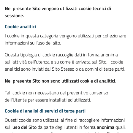
Nel presente Sito vengono utilizzati cookie tecnici di
sessione.
Cookie analitici
I cookie in questa categoria vengono utilizzati per collezionare
informazioni sull'uso del sito.
Questa tipologia di cookie raccoglie dati in forma anonima
sull'attività dell'utenza e su come è arrivata sul Sito. I cookie
analitici sono inviati dal Sito Stesso o da domini di terze parti.
Nel presente Sito non sono utilizzati cookie di analitici.
Tali cookie non necessitano del preventivo consenso
dell'Utente per essere installati ed utilizzati.
Cookie di analisi di servizi di terze parti
Questi cookie sono utilizzati al fine di raccogliere informazioni
sull'
uso del Sito
da parte degli utenti in
forma anonima
quali: