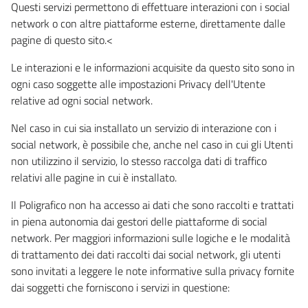
Questi servizi permettono di effettuare interazioni con i social
network o con altre piattaforme esterne, direttamente dalle
pagine di questo sito.<
Le interazioni e le informazioni acquisite da questo sito sono in
ogni caso soggette alle impostazioni Privacy dell'Utente
relative ad ogni social network.
Nel caso in cui sia installato un servizio di interazione con i
social network, è possibile che, anche nel caso in cui gli Utenti
non utilizzino il servizio, lo stesso raccolga dati di traffico
relativi alle pagine in cui è installato.
Il Poligrafico non ha accesso ai dati che sono raccolti e trattati
in piena autonomia dai gestori delle piattaforme di social
network. Per maggiori informazioni sulle logiche e le modalità
di trattamento dei dati raccolti dai social network, gli utenti
sono invitati a leggere le note informative sulla privacy fornite
dai soggetti che forniscono i servizi in questione: