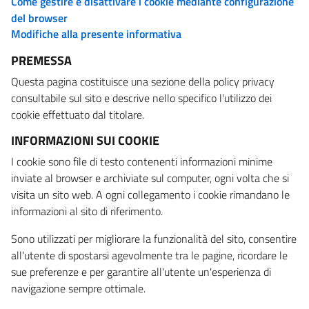
Come gestire e disattivare i cookie mediante configurazione
del browser
Modifiche alla presente informativa
PREMESSA
Questa pagina costituisce una sezione della policy privacy
consultabile sul sito e descrive nello specifico l'utilizzo dei
cookie effettuato dal titolare.
INFORMAZIONI SUI COOKIE
I cookie sono file di testo contenenti informazioni minime
inviate al browser e archiviate sul computer, ogni volta che si
visita un sito web. A ogni collegamento i cookie rimandano le
informazioni al sito di riferimento.
Sono utilizzati per migliorare la funzionalità del sito, consentire
all'utente di spostarsi agevolmente tra le pagine, ricordare le
sue preferenze e per garantire all'utente un'esperienza di
navigazione sempre ottimale.