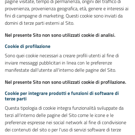
pagine visitate, tempo di permanenza, origini del traffico di
provenienza, provenienza geografica, età, genere e interessi ai
fini di campagne di marketing. Questi cookie sono inviati da
domini di terze parti esterni al Sito.
Nel presente Sito non sono utilizzati cookie di analisi.
Cookie di profilazione
Sono quei cookie necessari a creare profili utenti al fine di
inviare messaggi pubblicitari in linea con le preferenze
manifestate dall'utente all'interno delle pagine del Sito.
Nel presente Sito non sono utilizzati cookie di profilazione.
Cookie per integrare prodotti e funzioni di software di
terze parti
Questa tipologia di cookie integra funzionalità sviluppate da
terzi all'interno delle pagine del Sito come le icone e le
preferenze espresse nei social network al fine di condivisione
dei contenuti del sito o per l'uso di servizi software di terze