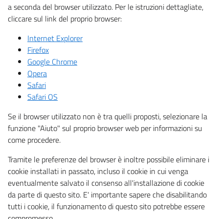
a seconda del browser utilizzato. Per le istruzioni dettagliate,
cliccare sul link del proprio browser:
Internet Explorer
Firefox
Google Chrome
Opera
Safari
Safari OS
Se il browser utilizzato non è tra quelli proposti, selezionare la
funzione "Aiuto" sul proprio browser web per informazioni su
come procedere.
Tramite le preferenze del browser è inoltre possibile eliminare i
cookie installati in passato, incluso il cookie in cui venga
eventualmente salvato il consenso all'installazione di cookie
da parte di questo sito. E' importante sapere che disabilitando
tutti i cookie, il funzionamento di questo sito potrebbe essere
compromesso.