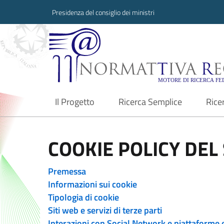
Presidenza del consiglio dei ministri
Normattiva Region
Il Progetto
Ricerca Semplice
Rice
current
COOKIE POLICY DEL 
Premessa
Informazioni sui cookie
Tipologia di cookie
Siti web e servizi di terze parti
Interazioni con Social Network e piattaforme 