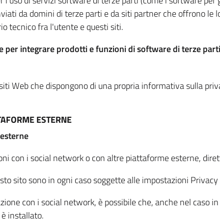
per l'uso di servizi software di terze parti (come i software pe
viati da domini di terze parti e da siti partner che offrono le l
io tecnico fra l'utente e questi siti.
 per integrare prodotti e funzioni di software di terze parti
 siti Web che dispongono di una propria informativa sulla pri
TTAFORME ESTERNE
 esterne
oni con i social network o con altre piattaforme esterne, dire
esto sito sono in ogni caso soggette alle impostazioni Privacy 
azione con i social network, è possibile che, anche nel caso in c
 è installato.