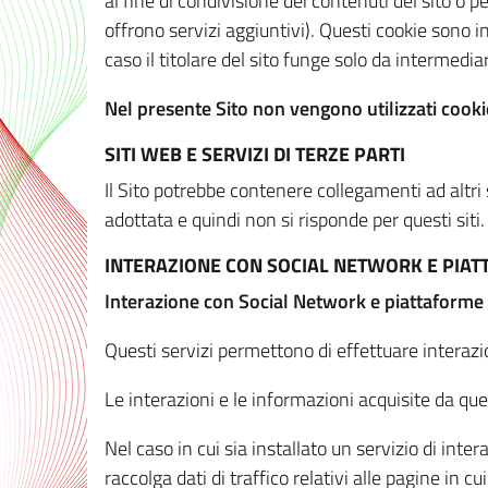
al fine di condivisione dei contenuti del sito o 
offrono servizi aggiuntivi). Questi cookie sono in
caso il titolare del sito funge solo da intermediar
Nel presente Sito non vengono utilizzati cookie
SITI WEB E SERVIZI DI TERZE PARTI
Il Sito potrebbe contenere collegamenti ad altri
adottata e quindi non si risponde per questi siti.
INTERAZIONE CON SOCIAL NETWORK E PIA
Interazione con Social Network e piattaforme
Questi servizi permettono di effettuare interazi
Le interazioni e le informazioni acquisite da qu
Nel caso in cui sia installato un servizio di inter
raccolga dati di traffico relativi alle pagine in cui