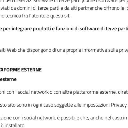
per l'uso di servizi software di terze parti (come i software pe
viati da domini di terze parti e da siti partner che offrono le l
io tecnico fra l'utente e questi siti.
 per integrare prodotti e funzioni di software di terze parti
 siti Web che dispongono di una propria informativa sulla pri
TTAFORME ESTERNE
 esterne
oni con i social network o con altre piattaforme esterne, dire
esto sito sono in ogni caso soggette alle impostazioni Privacy 
azione con i social network, è possibile che, anche nel caso in c
 è installato.