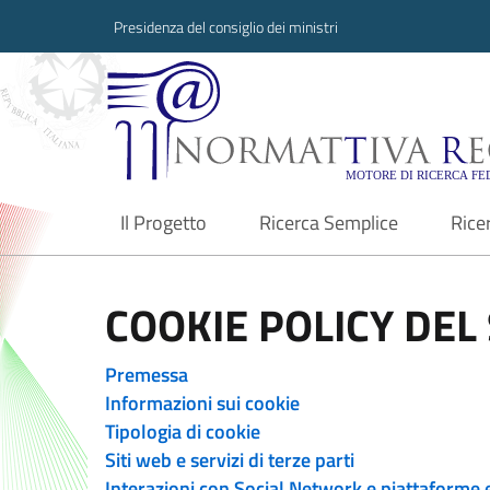
Presidenza del consiglio dei ministri
Normattiva Region
Il Progetto
Ricerca Semplice
Rice
current
COOKIE POLICY DEL 
Premessa
Informazioni sui cookie
Tipologia di cookie
Siti web e servizi di terze parti
Interazioni con Social Network e piattaforme 