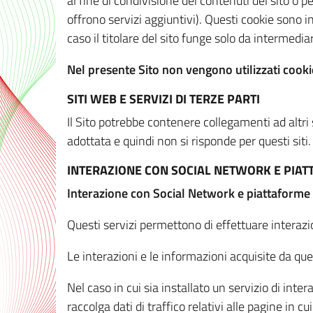
al fine di condivisione dei contenuti del sito o 
offrono servizi aggiuntivi). Questi cookie sono in
caso il titolare del sito funge solo da intermediar
Nel presente Sito non vengono utilizzati cookie
SITI WEB E SERVIZI DI TERZE PARTI
Il Sito potrebbe contenere collegamenti ad altri
adottata e quindi non si risponde per questi siti.
INTERAZIONE CON SOCIAL NETWORK E PIA
Interazione con Social Network e piattaforme
Questi servizi permettono di effettuare interazi
Le interazioni e le informazioni acquisite da qu
Nel caso in cui sia installato un servizio di inter
raccolga dati di traffico relativi alle pagine in cui