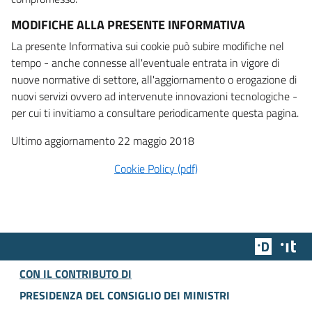
MODIFICHE ALLA PRESENTE INFORMATIVA
La presente Informativa sui cookie può subire modifiche nel
tempo - anche connesse all'eventuale entrata in vigore di
nuove normative di settore, all'aggiornamento o erogazione di
nuovi servizi ovvero ad intervenute innovazioni tecnologiche -
per cui ti invitiamo a consultare periodicamente questa pagina.
Ultimo aggiornamento 22 maggio 2018
Cookie Policy (pdf)
Team Dig
Des
CON IL CONTRIBUTO DI
PRESIDENZA DEL CONSIGLIO DEI MINISTRI