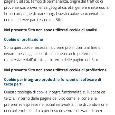
pagine visitate, tempo di permanenza, origini del traffico di
provenienza, provenienza geografica, età, genere e interessi ai
fini di campagne di marketing. Questi cookie sono inviati da
domini di terze parti esterni al Sito.
Nel presente Sito non sono utilizzati cookie di analisi.
Cookie di profilazione
Sono quei cookie necessari a creare profili utenti al fine di
inviare messaggi pubblicitari in linea con le preferenze
manifestate dall'utente all'interno delle pagine del Sito.
Nel presente Sito non sono utilizzati cookie di profilazione.
Cookie per integrare prodotti e funzioni di software di
terze parti
Questa tipologia di cookie integra funzionalità sviluppate da
terzi all'interno delle pagine del Sito come le icone e le
preferenze espresse nei social network al fine di condivisione
dei contenuti del sito o per l'uso di servizi software di terze