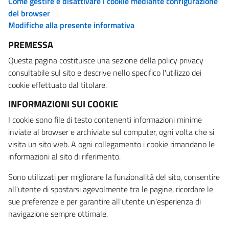
Come gestire e disattivare i cookie mediante configurazione
del browser
Modifiche alla presente informativa
PREMESSA
Questa pagina costituisce una sezione della policy privacy
consultabile sul sito e descrive nello specifico l'utilizzo dei
cookie effettuato dal titolare.
INFORMAZIONI SUI COOKIE
I cookie sono file di testo contenenti informazioni minime
inviate al browser e archiviate sul computer, ogni volta che si
visita un sito web. A ogni collegamento i cookie rimandano le
informazioni al sito di riferimento.
Sono utilizzati per migliorare la funzionalità del sito, consentire
all'utente di spostarsi agevolmente tra le pagine, ricordare le
sue preferenze e per garantire all'utente un'esperienza di
navigazione sempre ottimale.