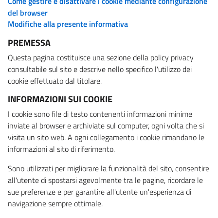
Come gestire e disattivare i cookie mediante configurazione
del browser
Modifiche alla presente informativa
PREMESSA
Questa pagina costituisce una sezione della policy privacy
consultabile sul sito e descrive nello specifico l'utilizzo dei
cookie effettuato dal titolare.
INFORMAZIONI SUI COOKIE
I cookie sono file di testo contenenti informazioni minime
inviate al browser e archiviate sul computer, ogni volta che si
visita un sito web. A ogni collegamento i cookie rimandano le
informazioni al sito di riferimento.
Sono utilizzati per migliorare la funzionalità del sito, consentire
all'utente di spostarsi agevolmente tra le pagine, ricordare le
sue preferenze e per garantire all'utente un'esperienza di
navigazione sempre ottimale.