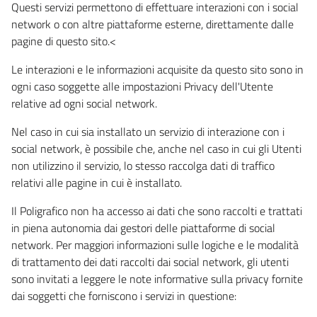
Questi servizi permettono di effettuare interazioni con i social
network o con altre piattaforme esterne, direttamente dalle
pagine di questo sito.<
Le interazioni e le informazioni acquisite da questo sito sono in
ogni caso soggette alle impostazioni Privacy dell'Utente
relative ad ogni social network.
Nel caso in cui sia installato un servizio di interazione con i
social network, è possibile che, anche nel caso in cui gli Utenti
non utilizzino il servizio, lo stesso raccolga dati di traffico
relativi alle pagine in cui è installato.
Il Poligrafico non ha accesso ai dati che sono raccolti e trattati
in piena autonomia dai gestori delle piattaforme di social
network. Per maggiori informazioni sulle logiche e le modalità
di trattamento dei dati raccolti dai social network, gli utenti
sono invitati a leggere le note informative sulla privacy fornite
dai soggetti che forniscono i servizi in questione: