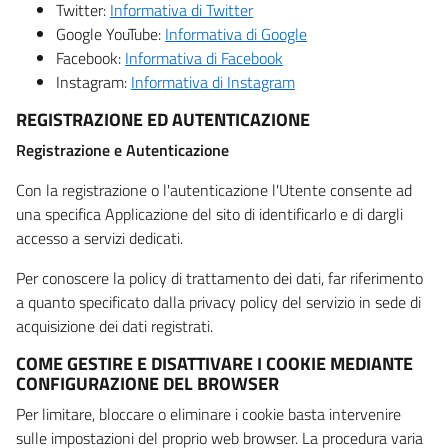
Twitter:
Informativa di Twitter
Google YouTube:
Informativa di Google
Facebook:
Informativa di Facebook
Instagram:
Informativa di Instagram
REGISTRAZIONE ED AUTENTICAZIONE
Registrazione e Autenticazione
Con la registrazione o l'autenticazione l'Utente consente ad
una specifica Applicazione del sito di identificarlo e di dargli
accesso a servizi dedicati.
Per conoscere la policy di trattamento dei dati, far riferimento
a quanto specificato dalla privacy policy del servizio in sede di
acquisizione dei dati registrati.
COME GESTIRE E DISATTIVARE I COOKIE MEDIANTE
CONFIGURAZIONE DEL BROWSER
Per limitare, bloccare o eliminare i cookie basta intervenire
sulle impostazioni del proprio web browser. La procedura varia