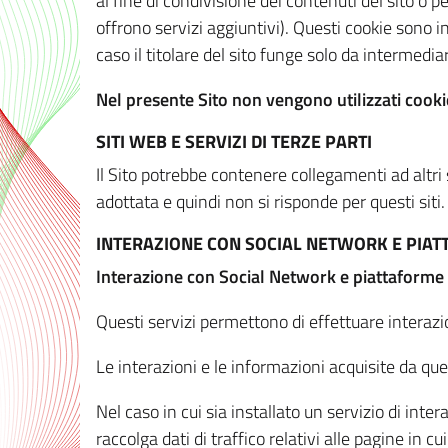
al fine di condivisione dei contenuti del sito o 
offrono servizi aggiuntivi). Questi cookie sono in
caso il titolare del sito funge solo da intermediar
Nel presente Sito non vengono utilizzati cookie
SITI WEB E SERVIZI DI TERZE PARTI
Il Sito potrebbe contenere collegamenti ad altri
adottata e quindi non si risponde per questi siti.
INTERAZIONE CON SOCIAL NETWORK E PIA
Interazione con Social Network e piattaforme
Questi servizi permettono di effettuare interazi
Le interazioni e le informazioni acquisite da qu
Nel caso in cui sia installato un servizio di inter
raccolga dati di traffico relativi alle pagine in cui