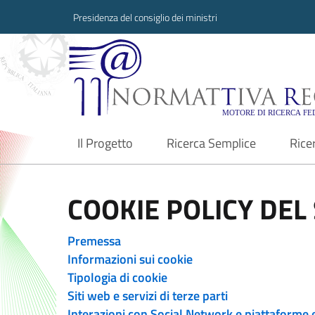
Presidenza del consiglio dei ministri
Normattiva Region
Il Progetto
Ricerca Semplice
Rice
current
COOKIE POLICY DEL 
Premessa
Informazioni sui cookie
Tipologia di cookie
Siti web e servizi di terze parti
Interazioni con Social Network e piattaforme 