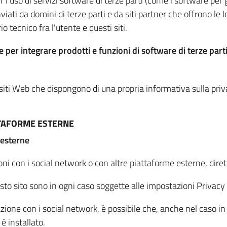
per l'uso di servizi software di terze parti (come i software pe
viati da domini di terze parti e da siti partner che offrono le l
io tecnico fra l'utente e questi siti.
 per integrare prodotti e funzioni di software di terze parti
 siti Web che dispongono di una propria informativa sulla pri
TTAFORME ESTERNE
 esterne
oni con i social network o con altre piattaforme esterne, dire
esto sito sono in ogni caso soggette alle impostazioni Privacy 
azione con i social network, è possibile che, anche nel caso in c
 è installato.