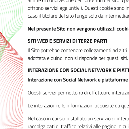
al fine di condivisione dei contenuti del sito o 
offrono servizi aggiuntivi). Questi cookie sono in
caso il titolare del sito funge solo da intermediar
Nel presente Sito non vengono utilizzati cookie
SITI WEB E SERVIZI DI TERZE PARTI
Il Sito potrebbe contenere collegamenti ad altri
adottata e quindi non si risponde per questi siti.
INTERAZIONE CON SOCIAL NETWORK E PIA
Interazione con Social Network e piattaforme
Questi servizi permettono di effettuare interazi
Le interazioni e le informazioni acquisite da qu
Nel caso in cui sia installato un servizio di inter
raccolga dati di traffico relativi alle pagine in cui