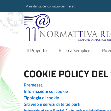
Presidenza del consiglio dei ministri
Normattiva Region
Il Progetto
Ricerca Semplice
Rice
current
COOKIE POLICY DEL 
Premessa
Informazioni sui cookie
Tipologia di cookie
Siti web e servizi di terze parti
Interazioni con Social Network e piattaforme 