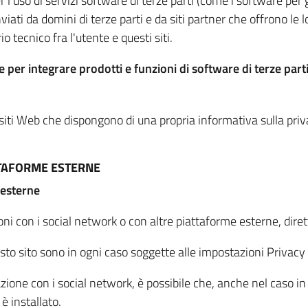
per l'uso di servizi software di terze parti (come i software pe
viati da domini di terze parti e da siti partner che offrono le l
io tecnico fra l'utente e questi siti.
 per integrare prodotti e funzioni di software di terze parti
 siti Web che dispongono di una propria informativa sulla pri
TTAFORME ESTERNE
 esterne
oni con i social network o con altre piattaforme esterne, dire
esto sito sono in ogni caso soggette alle impostazioni Privacy 
azione con i social network, è possibile che, anche nel caso in c
 è installato.