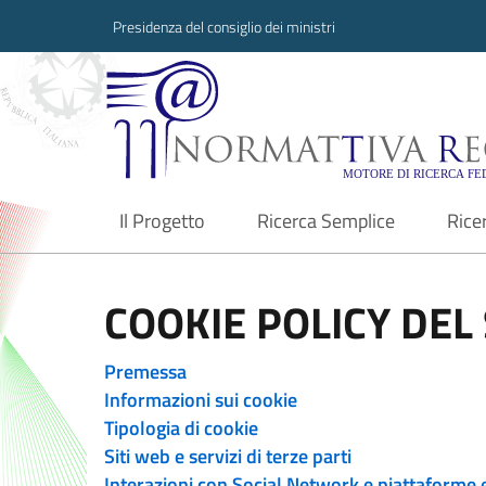
Presidenza del consiglio dei ministri
Normattiva Region
Il Progetto
Ricerca Semplice
Rice
current
COOKIE POLICY DEL 
Premessa
Informazioni sui cookie
Tipologia di cookie
Siti web e servizi di terze parti
Interazioni con Social Network e piattaforme 