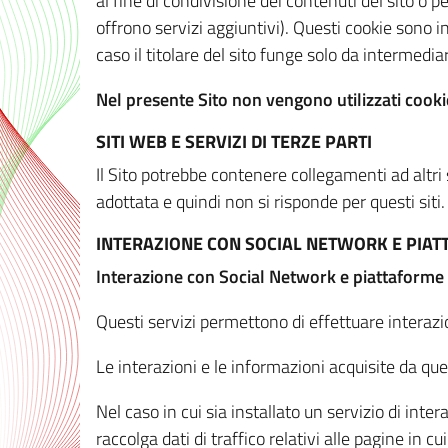
al fine di condivisione dei contenuti del sito o 
offrono servizi aggiuntivi). Questi cookie sono in
caso il titolare del sito funge solo da intermediar
Nel presente Sito non vengono utilizzati cookie
SITI WEB E SERVIZI DI TERZE PARTI
Il Sito potrebbe contenere collegamenti ad altri
adottata e quindi non si risponde per questi siti.
INTERAZIONE CON SOCIAL NETWORK E PIA
Interazione con Social Network e piattaforme
Questi servizi permettono di effettuare interazi
Le interazioni e le informazioni acquisite da qu
Nel caso in cui sia installato un servizio di inter
raccolga dati di traffico relativi alle pagine in cui