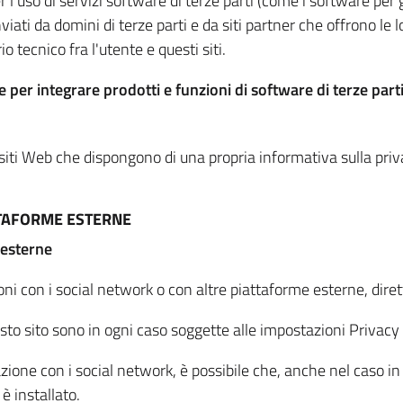
per l'uso di servizi software di terze parti (come i software pe
viati da domini di terze parti e da siti partner che offrono le l
io tecnico fra l'utente e questi siti.
 per integrare prodotti e funzioni di software di terze parti
 siti Web che dispongono di una propria informativa sulla pri
TTAFORME ESTERNE
 esterne
oni con i social network o con altre piattaforme esterne, dire
esto sito sono in ogni caso soggette alle impostazioni Privacy 
azione con i social network, è possibile che, anche nel caso in c
 è installato.