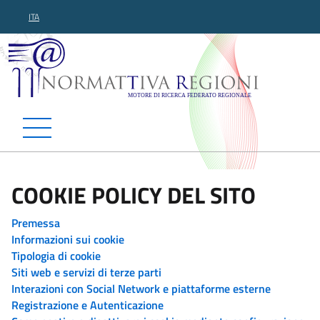
ITA
Normattiva Regioni - Motor
COOKIE POLICY DEL SITO
Premessa
Informazioni sui cookie
Tipologia di cookie
Siti web e servizi di terze parti
Interazioni con Social Network e piattaforme esterne
Registrazione e Autenticazione