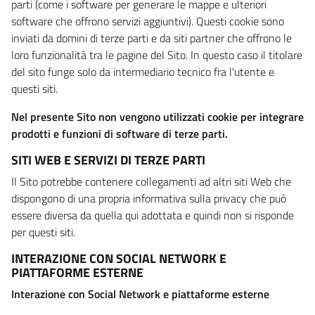
parti (come i software per generare le mappe e ulteriori
software che offrono servizi aggiuntivi). Questi cookie sono
inviati da domini di terze parti e da siti partner che offrono le
loro funzionalità tra le pagine del Sito. In questo caso il titolare
del sito funge solo da intermediario tecnico fra l'utente e
questi siti.
Nel presente Sito non vengono utilizzati cookie per integrare
prodotti e funzioni di software di terze parti.
SITI WEB E SERVIZI DI TERZE PARTI
Il Sito potrebbe contenere collegamenti ad altri siti Web che
dispongono di una propria informativa sulla privacy che può
essere diversa da quella qui adottata e quindi non si risponde
per questi siti.
INTERAZIONE CON SOCIAL NETWORK E
PIATTAFORME ESTERNE
Interazione con Social Network e piattaforme esterne