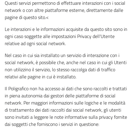
Questi servizi permettono di effettuare interazioni con i social
network o con altre piattaforme esterne, direttamente dalle
pagine di questo sito.<
Le interazioni e le informazioni acquisite da questo sito sono in
ogni caso soggette alle impostazioni Privacy dell'Utente
relative ad ogni social network.
Nel caso in cui sia installato un servizio di interazione con i
social network, è possibile che, anche nel caso in cui gli Utenti
non utilizzino il servizio, lo stesso raccolga dati di traffico
relativi alle pagine in cui è installato.
Il Poligrafico non ha accesso ai dati che sono raccolti e trattati
in piena autonomia dai gestori delle piattaforme di social
network. Per maggiori informazioni sulle logiche e le modalità
di trattamento dei dati raccolti dai social network, gli utenti
sono invitati a leggere le note informative sulla privacy fornite
dai soggetti che forniscono i servizi in questione: