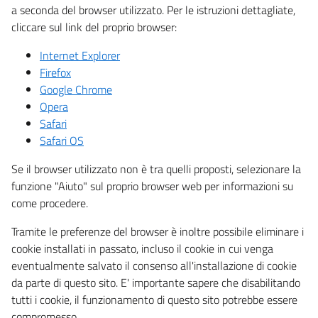
a seconda del browser utilizzato. Per le istruzioni dettagliate,
cliccare sul link del proprio browser:
Internet Explorer
Firefox
Google Chrome
Opera
Safari
Safari OS
Se il browser utilizzato non è tra quelli proposti, selezionare la
funzione "Aiuto" sul proprio browser web per informazioni su
come procedere.
Tramite le preferenze del browser è inoltre possibile eliminare i
cookie installati in passato, incluso il cookie in cui venga
eventualmente salvato il consenso all'installazione di cookie
da parte di questo sito. E' importante sapere che disabilitando
tutti i cookie, il funzionamento di questo sito potrebbe essere
compromesso.