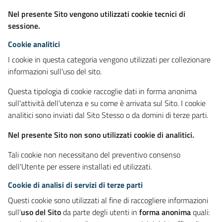
Nel presente Sito vengono utilizzati cookie tecnici di
sessione.
Cookie analitici
I cookie in questa categoria vengono utilizzati per collezionare
informazioni sull'uso del sito.
Questa tipologia di cookie raccoglie dati in forma anonima
sull'attività dell'utenza e su come è arrivata sul Sito. I cookie
analitici sono inviati dal Sito Stesso o da domini di terze parti.
Nel presente Sito non sono utilizzati cookie di analitici.
Tali cookie non necessitano del preventivo consenso
dell'Utente per essere installati ed utilizzati.
Cookie di analisi di servizi di terze parti
Questi cookie sono utilizzati al fine di raccogliere informazioni
sull'
uso del Sito
da parte degli utenti in
forma anonima
quali: