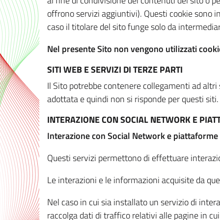
al fine di condivisione dei contenuti del sito o 
offrono servizi aggiuntivi). Questi cookie sono in
caso il titolare del sito funge solo da intermediar
Nel presente Sito non vengono utilizzati cookie
SITI WEB E SERVIZI DI TERZE PARTI
Il Sito potrebbe contenere collegamenti ad altri
adottata e quindi non si risponde per questi siti.
INTERAZIONE CON SOCIAL NETWORK E PIA
Interazione con Social Network e piattaforme
Questi servizi permettono di effettuare interazi
Le interazioni e le informazioni acquisite da qu
Nel caso in cui sia installato un servizio di inter
raccolga dati di traffico relativi alle pagine in cui