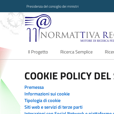
Presidenza del consiglio dei ministri
Normattiva Region
Il Progetto
Ricerca Semplice
Rice
current
COOKIE POLICY DEL 
Premessa
Informazioni sui cookie
Tipologia di cookie
Siti web e servizi di terze parti
Interazioni con Social Network e piattaforme 