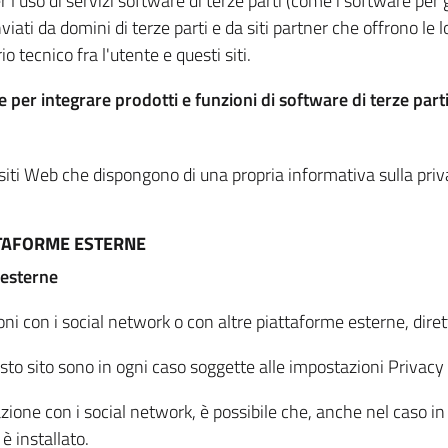
per l'uso di servizi software di terze parti (come i software pe
viati da domini di terze parti e da siti partner che offrono le l
io tecnico fra l'utente e questi siti.
 per integrare prodotti e funzioni di software di terze parti
 siti Web che dispongono di una propria informativa sulla pri
TTAFORME ESTERNE
 esterne
oni con i social network o con altre piattaforme esterne, dire
esto sito sono in ogni caso soggette alle impostazioni Privacy 
azione con i social network, è possibile che, anche nel caso in c
 è installato.