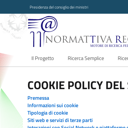
Presidenza del consiglio dei ministri
Normattiva Region
Il Progetto
Ricerca Semplice
Rice
current
COOKIE POLICY DEL 
Premessa
Informazioni sui cookie
Tipologia di cookie
Siti web e servizi di terze parti
Interazioni con Social Network e piattaforme 