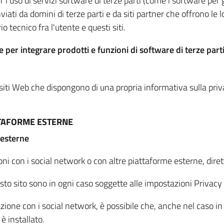
per l'uso di servizi software di terze parti (come i software pe
viati da domini di terze parti e da siti partner che offrono le l
io tecnico fra l'utente e questi siti.
 per integrare prodotti e funzioni di software di terze parti
 siti Web che dispongono di una propria informativa sulla pri
TTAFORME ESTERNE
 esterne
oni con i social network o con altre piattaforme esterne, dire
esto sito sono in ogni caso soggette alle impostazioni Privacy 
azione con i social network, è possibile che, anche nel caso in c
 è installato.