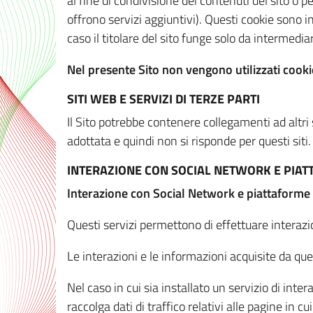
al fine di condivisione dei contenuti del sito o 
offrono servizi aggiuntivi). Questi cookie sono in
caso il titolare del sito funge solo da intermediar
Nel presente Sito non vengono utilizzati cookie
SITI WEB E SERVIZI DI TERZE PARTI
Il Sito potrebbe contenere collegamenti ad altri
adottata e quindi non si risponde per questi siti.
INTERAZIONE CON SOCIAL NETWORK E PIA
Interazione con Social Network e piattaforme
Questi servizi permettono di effettuare interazi
Le interazioni e le informazioni acquisite da qu
Nel caso in cui sia installato un servizio di inter
raccolga dati di traffico relativi alle pagine in cui