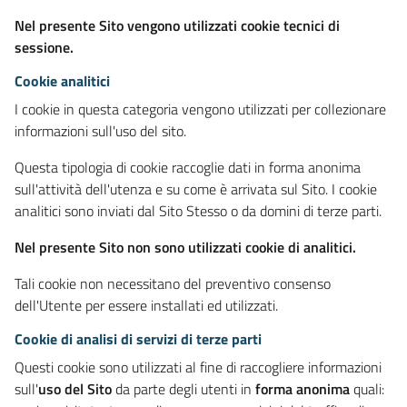
Nel presente Sito vengono utilizzati cookie tecnici di
sessione.
Cookie analitici
I cookie in questa categoria vengono utilizzati per collezionare
informazioni sull'uso del sito.
Questa tipologia di cookie raccoglie dati in forma anonima
sull'attività dell'utenza e su come è arrivata sul Sito. I cookie
analitici sono inviati dal Sito Stesso o da domini di terze parti.
Nel presente Sito non sono utilizzati cookie di analitici.
Tali cookie non necessitano del preventivo consenso
dell'Utente per essere installati ed utilizzati.
Cookie di analisi di servizi di terze parti
Questi cookie sono utilizzati al fine di raccogliere informazioni
sull'
uso del Sito
da parte degli utenti in
forma anonima
quali: