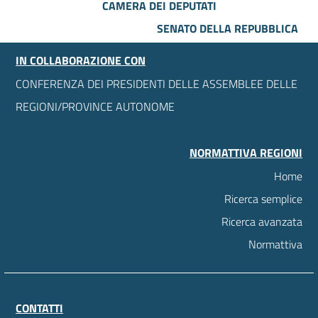
CAMERA DEI DEPUTATI
SENATO DELLA REPUBBLICA
IN COLLABORAZIONE CON
CONFERENZA DEI PRESIDENTI DELLE ASSEMBLEE DELLE
REGIONI/PROVINCE AUTONOME
NORMATTIVA REGIONI
Home
Ricerca semplice
Ricerca avanzata
Normattiva
CONTATTI