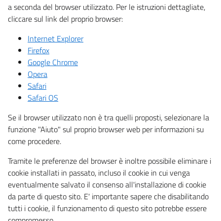
a seconda del browser utilizzato. Per le istruzioni dettagliate,
cliccare sul link del proprio browser:
Internet Explorer
Firefox
Google Chrome
Opera
Safari
Safari OS
Se il browser utilizzato non è tra quelli proposti, selezionare la
funzione "Aiuto" sul proprio browser web per informazioni su
come procedere.
Tramite le preferenze del browser è inoltre possibile eliminare i
cookie installati in passato, incluso il cookie in cui venga
eventualmente salvato il consenso all'installazione di cookie
da parte di questo sito. E' importante sapere che disabilitando
tutti i cookie, il funzionamento di questo sito potrebbe essere
compromesso.