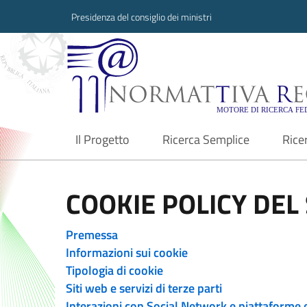
Presidenza del consiglio dei ministri
Normattiva Region
Il Progetto
Ricerca Semplice
Rice
current
COOKIE POLICY DEL 
Premessa
Informazioni sui cookie
Tipologia di cookie
Siti web e servizi di terze parti
Interazioni con Social Network e piattaforme 