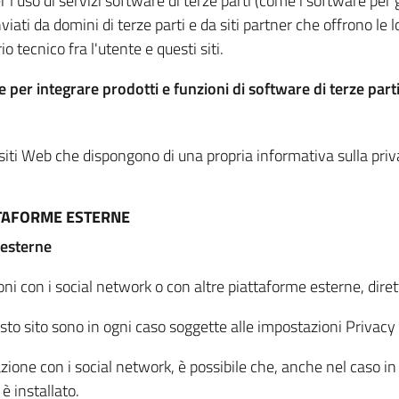
per l'uso di servizi software di terze parti (come i software pe
viati da domini di terze parti e da siti partner che offrono le l
io tecnico fra l'utente e questi siti.
 per integrare prodotti e funzioni di software di terze parti
 siti Web che dispongono di una propria informativa sulla pri
TTAFORME ESTERNE
 esterne
oni con i social network o con altre piattaforme esterne, dire
esto sito sono in ogni caso soggette alle impostazioni Privacy 
azione con i social network, è possibile che, anche nel caso in c
 è installato.