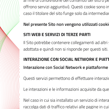
al fine di condivisione dei contenuti del sito o 
offrono servizi aggiuntivi). Questi cookie sono in
caso il titolare del sito funge solo da intermediar
Nel presente Sito non vengono utilizzati cookie
SITI WEB E SERVIZI DI TERZE PARTI
Il Sito potrebbe contenere collegamenti ad altri
adottata e quindi non si risponde per questi siti.
INTERAZIONE CON SOCIAL NETWORK E PIA
Interazione con Social Network e piattaforme
Questi servizi permettono di effettuare interazi
Le interazioni e le informazioni acquisite da qu
Nel caso in cui sia installato un servizio di inter
raccolga dati di traffico relativi alle pagine in cui