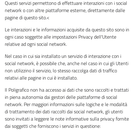
Questi servizi permettono di effettuare interazioni con i social
network o con altre piattaforme esterne, direttamente dalle
pagine di questo sito.<
Le interazioni e le informazioni acquisite da questo sito sono in
ogni caso soggette alle impostazioni Privacy dell'Utente
relative ad ogni social network.
Nel caso in cui sia installato un servizio di interazione con i
social network, è possibile che, anche nel caso in cui gli Utenti
non utilizzino il servizio, lo stesso raccolga dati di traffico
relativi alle pagine in cui è installato.
Il Poligrafico non ha accesso ai dati che sono raccolti e trattati
in piena autonomia dai gestori delle piattaforme di social
network. Per maggiori informazioni sulle logiche e le modalità
di trattamento dei dati raccolti dai social network, gli utenti
sono invitati a leggere le note informative sulla privacy fornite
dai soggetti che forniscono i servizi in questione: