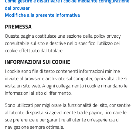
Come gestire e disattivare i cookie mediante configurazione
del browser
Modifiche alla presente informativa
PREMESSA
Questa pagina costituisce una sezione della policy privacy
consultabile sul sito e descrive nello specifico l'utilizzo dei
cookie effettuato dal titolare.
INFORMAZIONI SUI COOKIE
I cookie sono file di testo contenenti informazioni minime
inviate al browser e archiviate sul computer, ogni volta che si
visita un sito web. A ogni collegamento i cookie rimandano le
informazioni al sito di riferimento.
Sono utilizzati per migliorare la funzionalità del sito, consentire
all'utente di spostarsi agevolmente tra le pagine, ricordare le
sue preferenze e per garantire all'utente un'esperienza di
navigazione sempre ottimale.