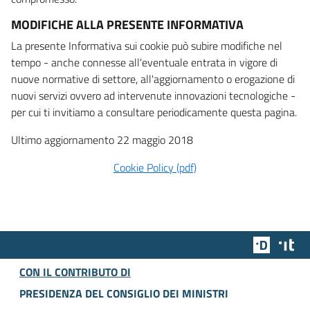
MODIFICHE ALLA PRESENTE INFORMATIVA
La presente Informativa sui cookie può subire modifiche nel
tempo - anche connesse all'eventuale entrata in vigore di
nuove normative di settore, all'aggiornamento o erogazione di
nuovi servizi ovvero ad intervenute innovazioni tecnologiche -
per cui ti invitiamo a consultare periodicamente questa pagina.
Ultimo aggiornamento 22 maggio 2018
Cookie Policy (pdf)
Team Dig
Des
CON IL CONTRIBUTO DI
PRESIDENZA DEL CONSIGLIO DEI MINISTRI