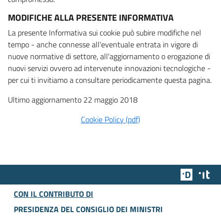
MODIFICHE ALLA PRESENTE INFORMATIVA
La presente Informativa sui cookie può subire modifiche nel
tempo - anche connesse all'eventuale entrata in vigore di
nuove normative di settore, all'aggiornamento o erogazione di
nuovi servizi ovvero ad intervenute innovazioni tecnologiche -
per cui ti invitiamo a consultare periodicamente questa pagina.
Ultimo aggiornamento 22 maggio 2018
Cookie Policy (pdf)
Team Dig
Des
CON IL CONTRIBUTO DI
PRESIDENZA DEL CONSIGLIO DEI MINISTRI