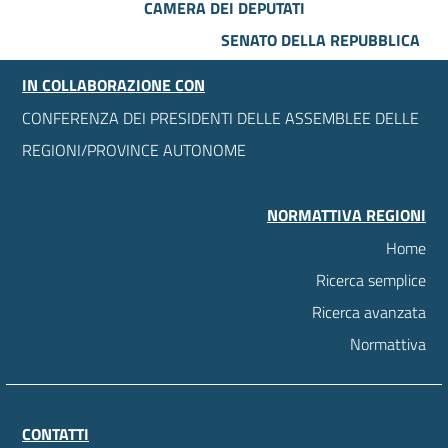
CAMERA DEI DEPUTATI
SENATO DELLA REPUBBLICA
IN COLLABORAZIONE CON
CONFERENZA DEI PRESIDENTI DELLE ASSEMBLEE DELLE
REGIONI/PROVINCE AUTONOME
NORMATTIVA REGIONI
Home
Ricerca semplice
Ricerca avanzata
Normattiva
CONTATTI