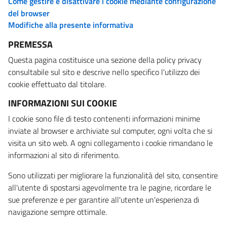
Come gestire e disattivare i cookie mediante configurazione
del browser
Modifiche alla presente informativa
PREMESSA
Questa pagina costituisce una sezione della policy privacy
consultabile sul sito e descrive nello specifico l'utilizzo dei
cookie effettuato dal titolare.
INFORMAZIONI SUI COOKIE
I cookie sono file di testo contenenti informazioni minime
inviate al browser e archiviate sul computer, ogni volta che si
visita un sito web. A ogni collegamento i cookie rimandano le
informazioni al sito di riferimento.
Sono utilizzati per migliorare la funzionalità del sito, consentire
all'utente di spostarsi agevolmente tra le pagine, ricordare le
sue preferenze e per garantire all'utente un'esperienza di
navigazione sempre ottimale.