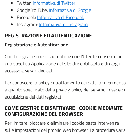
Twitter:
Informativa di Twitter
Google YouTube:
Informativa di Google
Facebook:
Informativa di Facebook
Instagram:
Informativa di Instagram
REGISTRAZIONE ED AUTENTICAZIONE
Registrazione e Autenticazione
Con la registrazione o l'autenticazione l'Utente consente ad
una specifica Applicazione del sito di identificarlo e di dargli
accesso a servizi dedicati.
Per conoscere la policy di trattamento dei dati, far riferimento
a quanto specificato dalla privacy policy del servizio in sede di
acquisizione dei dati registrati.
COME GESTIRE E DISATTIVARE I COOKIE MEDIANTE
CONFIGURAZIONE DEL BROWSER
Per limitare, bloccare o eliminare i cookie basta intervenire
sulle impostazioni del proprio web browser. La procedura varia