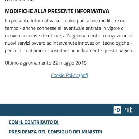
MODIFICHE ALLA PRESENTE INFORMATIVA
La presente Informativa sui cookie può subire modifiche nel
tempo - anche connesse all'eventuale entrata in vigore di
nuove normative di settore, all'aggiornamento o erogazione di
nuovi servizi ovvero ad intervenute innovazioni tecnologiche -
per cui ti invitiamo a consultare periodicamente questa pagina.
Ultimo aggiornamento 22 maggio 2018
Cookie Policy (pdf)
Team Dig
Des
CON IL CONTRIBUTO DI
PRESIDENZA DEL CONSIGLIO DEI MINISTRI