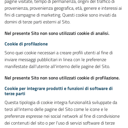
pagine visitate, tempo di permanenza, origini del traffico di
provenienza, provenienza geografica, età, genere e interessi ai
fini di campagne di marketing. Questi cookie sono inviati da
domini di terze parti esterni al Sito.
Nel presente Sito non sono utilizzati cookie di analisi.
Cookie di profilazione
Sono quei cookie necessari a creare profili utenti al fine di
inviare messaggi pubblicitari in linea con le preferenze
manifestate dall'utente all'interno delle pagine del Sito.
Nel presente Sito non sono utilizzati cookie di profilazione.
Cookie per integrare prodotti e funzioni di software di
terze parti
Questa tipologia di cookie integra funzionalità sviluppate da
terzi all'interno delle pagine del Sito come le icone e le
preferenze espresse nei social network al fine di condivisione
dei contenuti del sito o per l'uso di servizi software di terze