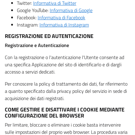
Twitter:
Informativa di Twitter
Google YouTube:
Informativa di Google
Facebook:
Informativa di Facebook
Instagram:
Informativa di Instagram
REGISTRAZIONE ED AUTENTICAZIONE
Registrazione e Autenticazione
Con la registrazione o l'autenticazione l'Utente consente ad
una specifica Applicazione del sito di identificarlo e di dargli
accesso a servizi dedicati.
Per conoscere la policy di trattamento dei dati, far riferimento
a quanto specificato dalla privacy policy del servizio in sede di
acquisizione dei dati registrati.
COME GESTIRE E DISATTIVARE I COOKIE MEDIANTE
CONFIGURAZIONE DEL BROWSER
Per limitare, bloccare o eliminare i cookie basta intervenire
sulle impostazioni del proprio web browser. La procedura varia