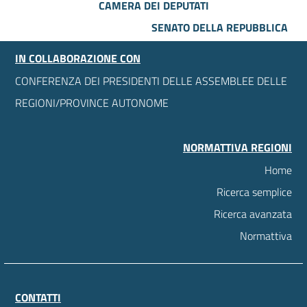
CAMERA DEI DEPUTATI
SENATO DELLA REPUBBLICA
IN COLLABORAZIONE CON
CONFERENZA DEI PRESIDENTI DELLE ASSEMBLEE DELLE
REGIONI/PROVINCE AUTONOME
NORMATTIVA REGIONI
Home
Ricerca semplice
Ricerca avanzata
Normattiva
CONTATTI