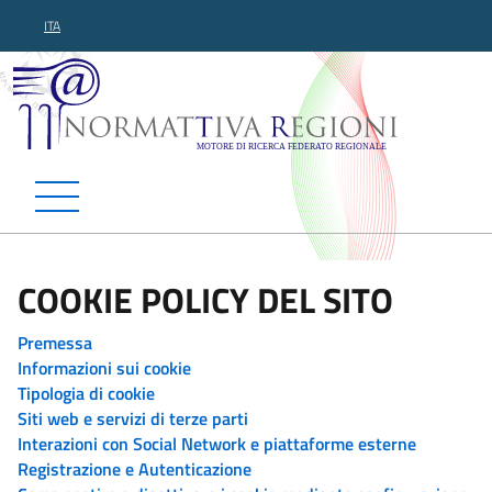
ITA
Normattiva Regioni - Motor
COOKIE POLICY DEL SITO
Premessa
Informazioni sui cookie
Tipologia di cookie
Siti web e servizi di terze parti
Interazioni con Social Network e piattaforme esterne
Registrazione e Autenticazione