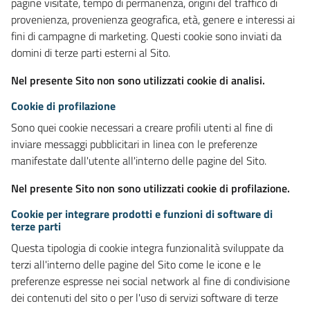
pagine visitate, tempo di permanenza, origini del traffico di
provenienza, provenienza geografica, età, genere e interessi ai
fini di campagne di marketing. Questi cookie sono inviati da
domini di terze parti esterni al Sito.
Nel presente Sito non sono utilizzati cookie di analisi.
Cookie di profilazione
Sono quei cookie necessari a creare profili utenti al fine di
inviare messaggi pubblicitari in linea con le preferenze
manifestate dall'utente all'interno delle pagine del Sito.
Nel presente Sito non sono utilizzati cookie di profilazione.
Cookie per integrare prodotti e funzioni di software di
terze parti
Questa tipologia di cookie integra funzionalità sviluppate da
terzi all'interno delle pagine del Sito come le icone e le
preferenze espresse nei social network al fine di condivisione
dei contenuti del sito o per l'uso di servizi software di terze