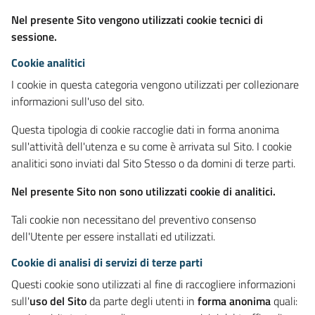
Nel presente Sito vengono utilizzati cookie tecnici di
sessione.
Cookie analitici
I cookie in questa categoria vengono utilizzati per collezionare
informazioni sull'uso del sito.
Questa tipologia di cookie raccoglie dati in forma anonima
sull'attività dell'utenza e su come è arrivata sul Sito. I cookie
analitici sono inviati dal Sito Stesso o da domini di terze parti.
Nel presente Sito non sono utilizzati cookie di analitici.
Tali cookie non necessitano del preventivo consenso
dell'Utente per essere installati ed utilizzati.
Cookie di analisi di servizi di terze parti
Questi cookie sono utilizzati al fine di raccogliere informazioni
sull'
uso del Sito
da parte degli utenti in
forma anonima
quali: