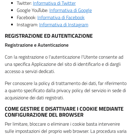
Twitter:
Informativa di Twitter
Google YouTube:
Informativa di Google
Facebook:
Informativa di Facebook
Instagram:
Informativa di Instagram
REGISTRAZIONE ED AUTENTICAZIONE
Registrazione e Autenticazione
Con la registrazione o l'autenticazione l'Utente consente ad
una specifica Applicazione del sito di identificarlo e di dargli
accesso a servizi dedicati.
Per conoscere la policy di trattamento dei dati, far riferimento
a quanto specificato dalla privacy policy del servizio in sede di
acquisizione dei dati registrati.
COME GESTIRE E DISATTIVARE I COOKIE MEDIANTE
CONFIGURAZIONE DEL BROWSER
Per limitare, bloccare o eliminare i cookie basta intervenire
sulle impostazioni del proprio web browser. La procedura varia