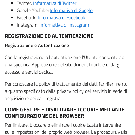
Twitter:
Informativa di Twitter
Google YouTube:
Informativa di Google
Facebook:
Informativa di Facebook
Instagram:
Informativa di Instagram
REGISTRAZIONE ED AUTENTICAZIONE
Registrazione e Autenticazione
Con la registrazione o l'autenticazione l'Utente consente ad
una specifica Applicazione del sito di identificarlo e di dargli
accesso a servizi dedicati.
Per conoscere la policy di trattamento dei dati, far riferimento
a quanto specificato dalla privacy policy del servizio in sede di
acquisizione dei dati registrati.
COME GESTIRE E DISATTIVARE I COOKIE MEDIANTE
CONFIGURAZIONE DEL BROWSER
Per limitare, bloccare o eliminare i cookie basta intervenire
sulle impostazioni del proprio web browser. La procedura varia