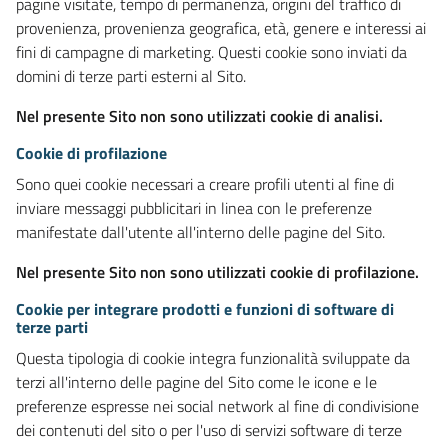
pagine visitate, tempo di permanenza, origini del traffico di
provenienza, provenienza geografica, età, genere e interessi ai
fini di campagne di marketing. Questi cookie sono inviati da
domini di terze parti esterni al Sito.
Nel presente Sito non sono utilizzati cookie di analisi.
Cookie di profilazione
Sono quei cookie necessari a creare profili utenti al fine di
inviare messaggi pubblicitari in linea con le preferenze
manifestate dall'utente all'interno delle pagine del Sito.
Nel presente Sito non sono utilizzati cookie di profilazione.
Cookie per integrare prodotti e funzioni di software di
terze parti
Questa tipologia di cookie integra funzionalità sviluppate da
terzi all'interno delle pagine del Sito come le icone e le
preferenze espresse nei social network al fine di condivisione
dei contenuti del sito o per l'uso di servizi software di terze