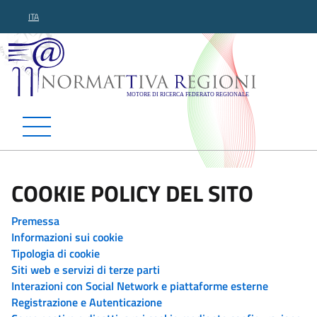
ITA
Normattiva Regioni - Motor
COOKIE POLICY DEL SITO
Premessa
Informazioni sui cookie
Tipologia di cookie
Siti web e servizi di terze parti
Interazioni con Social Network e piattaforme esterne
Registrazione e Autenticazione