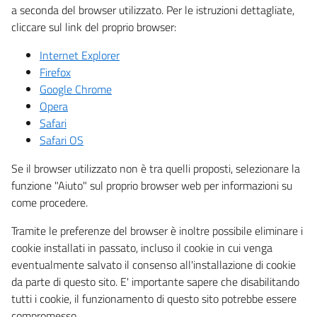
a seconda del browser utilizzato. Per le istruzioni dettagliate,
cliccare sul link del proprio browser:
Internet Explorer
Firefox
Google Chrome
Opera
Safari
Safari OS
Se il browser utilizzato non è tra quelli proposti, selezionare la
funzione "Aiuto" sul proprio browser web per informazioni su
come procedere.
Tramite le preferenze del browser è inoltre possibile eliminare i
cookie installati in passato, incluso il cookie in cui venga
eventualmente salvato il consenso all'installazione di cookie
da parte di questo sito. E' importante sapere che disabilitando
tutti i cookie, il funzionamento di questo sito potrebbe essere
compromesso.