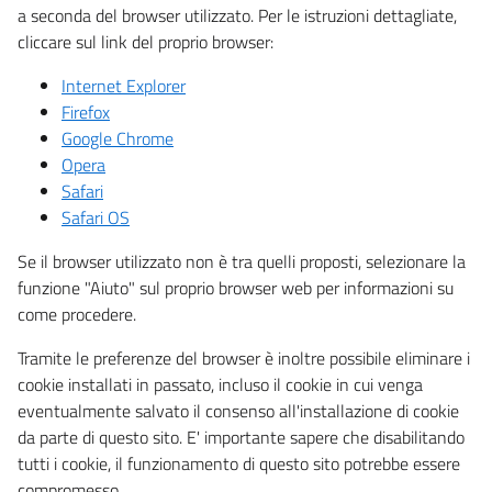
a seconda del browser utilizzato. Per le istruzioni dettagliate,
cliccare sul link del proprio browser:
Internet Explorer
Firefox
Google Chrome
Opera
Safari
Safari OS
Se il browser utilizzato non è tra quelli proposti, selezionare la
funzione "Aiuto" sul proprio browser web per informazioni su
come procedere.
Tramite le preferenze del browser è inoltre possibile eliminare i
cookie installati in passato, incluso il cookie in cui venga
eventualmente salvato il consenso all'installazione di cookie
da parte di questo sito. E' importante sapere che disabilitando
tutti i cookie, il funzionamento di questo sito potrebbe essere
compromesso.