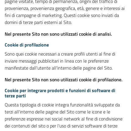
pagine visitate, tempo di permanenza, origini del traffico di
provenienza, provenienza geografica, età, genere e interessi ai
fini di campagne di marketing. Questi cookie sono inviati da
domini di terze parti esterni al Sito.
Nel presente Sito non sono utilizzati cookie di analisi.
Cookie di profilazione
Sono quei cookie necessari a creare profili utenti al fine di
inviare messaggi pubblicitari in linea con le preferenze
manifestate dall'utente all'interno delle pagine del Sito.
Nel presente Sito non sono utilizzati cookie di profilazione.
Cookie per integrare prodotti e funzioni di software di
terze parti
Questa tipologia di cookie integra funzionalità sviluppate da
terzi all'interno delle pagine del Sito come le icone e le
preferenze espresse nei social network al fine di condivisione
dei contenuti del sito o per l'uso di servizi software di terze