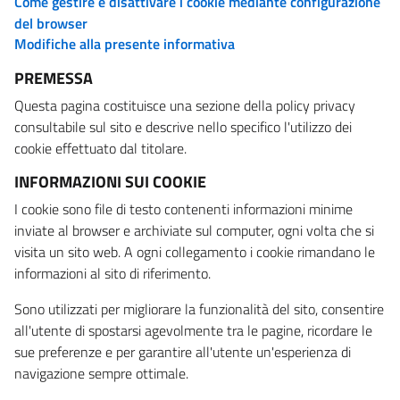
Come gestire e disattivare i cookie mediante configurazione
del browser
Modifiche alla presente informativa
PREMESSA
Questa pagina costituisce una sezione della policy privacy
consultabile sul sito e descrive nello specifico l'utilizzo dei
cookie effettuato dal titolare.
INFORMAZIONI SUI COOKIE
I cookie sono file di testo contenenti informazioni minime
inviate al browser e archiviate sul computer, ogni volta che si
visita un sito web. A ogni collegamento i cookie rimandano le
informazioni al sito di riferimento.
Sono utilizzati per migliorare la funzionalità del sito, consentire
all'utente di spostarsi agevolmente tra le pagine, ricordare le
sue preferenze e per garantire all'utente un'esperienza di
navigazione sempre ottimale.