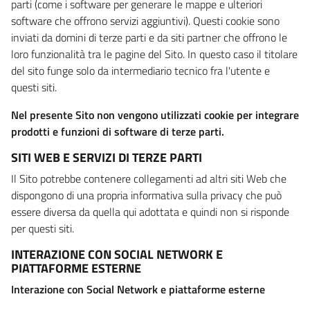
parti (come i software per generare le mappe e ulteriori
software che offrono servizi aggiuntivi). Questi cookie sono
inviati da domini di terze parti e da siti partner che offrono le
loro funzionalità tra le pagine del Sito. In questo caso il titolare
del sito funge solo da intermediario tecnico fra l'utente e
questi siti.
Nel presente Sito non vengono utilizzati cookie per integrare
prodotti e funzioni di software di terze parti.
SITI WEB E SERVIZI DI TERZE PARTI
Il Sito potrebbe contenere collegamenti ad altri siti Web che
dispongono di una propria informativa sulla privacy che può
essere diversa da quella qui adottata e quindi non si risponde
per questi siti.
INTERAZIONE CON SOCIAL NETWORK E
PIATTAFORME ESTERNE
Interazione con Social Network e piattaforme esterne