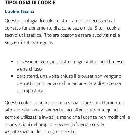
TIPOLOGIA DI COOKIE
Cookie Tecnici
Questa tipologia di cookie è strettamente necessaria al
corretto funzionamento di alcune sezioni del Sito. I cookie
tecnici utilizzati dal Titolare possono essere suddivisi nelle
seguenti sottocategorie:
di sessione: vengono distrutti ogni volta che il browser
viene chiuso;
persistenti: una volta chiuso il browser non vengono
distrutti ma rimangono fino ad una data di scadenza
preimpostata.
Questi cookie, sono necessari a visualizzare correttamente il
sito e in relazione ai servizi tecnici offerti, verranno quindi
sempre utilizzati e inviati, a meno che l'utenza non modifichi le
impostazioni nel proprio browser (inficiando così la
visualizzazione delle pagine del sito).