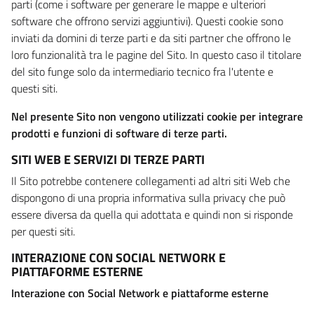
parti (come i software per generare le mappe e ulteriori
software che offrono servizi aggiuntivi). Questi cookie sono
inviati da domini di terze parti e da siti partner che offrono le
loro funzionalità tra le pagine del Sito. In questo caso il titolare
del sito funge solo da intermediario tecnico fra l'utente e
questi siti.
Nel presente Sito non vengono utilizzati cookie per integrare
prodotti e funzioni di software di terze parti.
SITI WEB E SERVIZI DI TERZE PARTI
Il Sito potrebbe contenere collegamenti ad altri siti Web che
dispongono di una propria informativa sulla privacy che può
essere diversa da quella qui adottata e quindi non si risponde
per questi siti.
INTERAZIONE CON SOCIAL NETWORK E
PIATTAFORME ESTERNE
Interazione con Social Network e piattaforme esterne