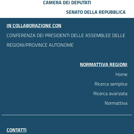
CAMERA DEI DEPUTATI
SENATO DELLA REPUBBLICA
IN COLLABORAZIONE CON
CONFERENZA DEI PRESIDENTI DELLE ASSEMBLEE DELLE
REGIONI/PROVINCE AUTONOME
NORMATTIVA REGIONI
Home
Ricerca semplice
Ricerca avanzata
Normattiva
CONTATTI