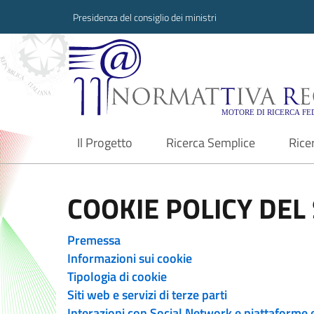
Presidenza del consiglio dei ministri
Normattiva Region
Il Progetto
Ricerca Semplice
Rice
current
COOKIE POLICY DEL 
Premessa
Informazioni sui cookie
Tipologia di cookie
Siti web e servizi di terze parti
Interazioni con Social Network e piattaforme 