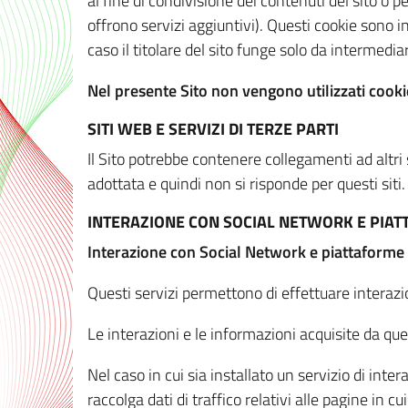
al fine di condivisione dei contenuti del sito o 
offrono servizi aggiuntivi). Questi cookie sono in
caso il titolare del sito funge solo da intermediar
Nel presente Sito non vengono utilizzati cookie
SITI WEB E SERVIZI DI TERZE PARTI
Il Sito potrebbe contenere collegamenti ad altri
adottata e quindi non si risponde per questi siti.
INTERAZIONE CON SOCIAL NETWORK E PIA
Interazione con Social Network e piattaforme
Questi servizi permettono di effettuare interazi
Le interazioni e le informazioni acquisite da qu
Nel caso in cui sia installato un servizio di inter
raccolga dati di traffico relativi alle pagine in cui