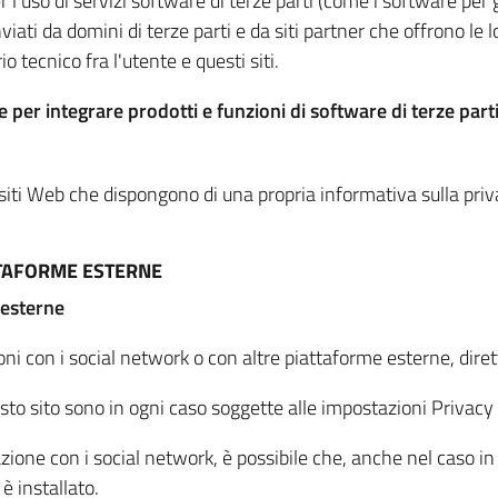
per l'uso di servizi software di terze parti (come i software pe
viati da domini di terze parti e da siti partner che offrono le l
io tecnico fra l'utente e questi siti.
 per integrare prodotti e funzioni di software di terze parti
 siti Web che dispongono di una propria informativa sulla pri
TTAFORME ESTERNE
 esterne
oni con i social network o con altre piattaforme esterne, dire
esto sito sono in ogni caso soggette alle impostazioni Privacy 
azione con i social network, è possibile che, anche nel caso in c
 è installato.