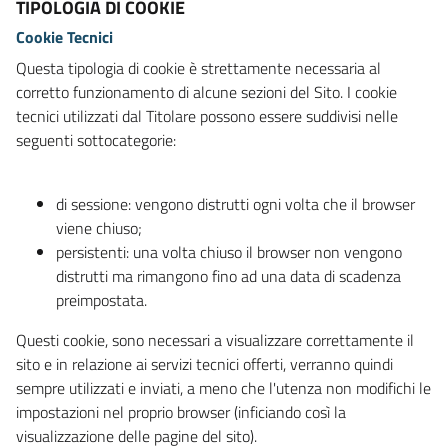
TIPOLOGIA DI COOKIE
Cookie Tecnici
Questa tipologia di cookie è strettamente necessaria al
corretto funzionamento di alcune sezioni del Sito. I cookie
tecnici utilizzati dal Titolare possono essere suddivisi nelle
seguenti sottocategorie:
di sessione: vengono distrutti ogni volta che il browser
viene chiuso;
persistenti: una volta chiuso il browser non vengono
distrutti ma rimangono fino ad una data di scadenza
preimpostata.
Questi cookie, sono necessari a visualizzare correttamente il
sito e in relazione ai servizi tecnici offerti, verranno quindi
sempre utilizzati e inviati, a meno che l'utenza non modifichi le
impostazioni nel proprio browser (inficiando così la
visualizzazione delle pagine del sito).