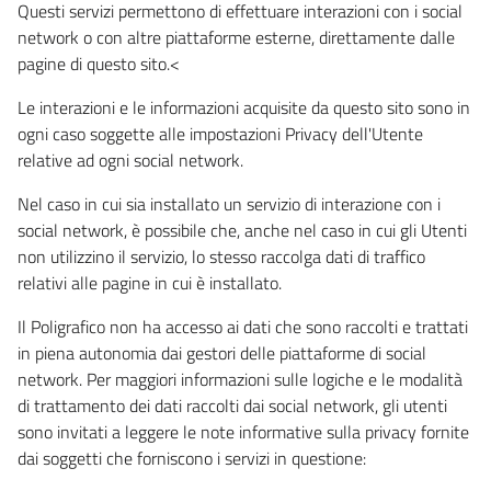
Questi servizi permettono di effettuare interazioni con i social
network o con altre piattaforme esterne, direttamente dalle
pagine di questo sito.<
Le interazioni e le informazioni acquisite da questo sito sono in
ogni caso soggette alle impostazioni Privacy dell'Utente
relative ad ogni social network.
Nel caso in cui sia installato un servizio di interazione con i
social network, è possibile che, anche nel caso in cui gli Utenti
non utilizzino il servizio, lo stesso raccolga dati di traffico
relativi alle pagine in cui è installato.
Il Poligrafico non ha accesso ai dati che sono raccolti e trattati
in piena autonomia dai gestori delle piattaforme di social
network. Per maggiori informazioni sulle logiche e le modalità
di trattamento dei dati raccolti dai social network, gli utenti
sono invitati a leggere le note informative sulla privacy fornite
dai soggetti che forniscono i servizi in questione: