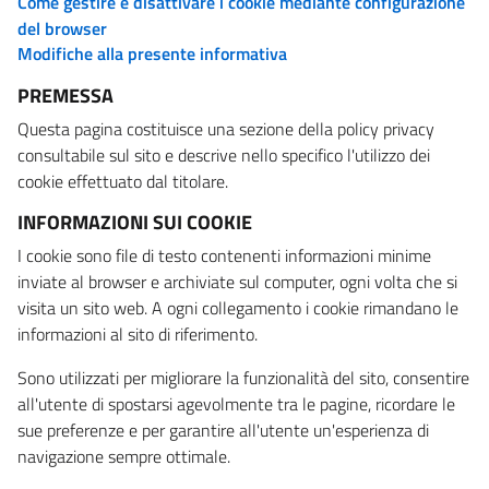
Come gestire e disattivare i cookie mediante configurazione
del browser
Modifiche alla presente informativa
PREMESSA
Questa pagina costituisce una sezione della policy privacy
consultabile sul sito e descrive nello specifico l'utilizzo dei
cookie effettuato dal titolare.
INFORMAZIONI SUI COOKIE
I cookie sono file di testo contenenti informazioni minime
inviate al browser e archiviate sul computer, ogni volta che si
visita un sito web. A ogni collegamento i cookie rimandano le
informazioni al sito di riferimento.
Sono utilizzati per migliorare la funzionalità del sito, consentire
all'utente di spostarsi agevolmente tra le pagine, ricordare le
sue preferenze e per garantire all'utente un'esperienza di
navigazione sempre ottimale.