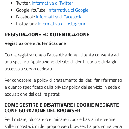
Twitter:
Informativa di Twitter
Google YouTube:
Informativa di Google
Facebook:
Informativa di Facebook
Instagram:
Informativa di Instagram
REGISTRAZIONE ED AUTENTICAZIONE
Registrazione e Autenticazione
Con la registrazione o l'autenticazione l'Utente consente ad
una specifica Applicazione del sito di identificarlo e di dargli
accesso a servizi dedicati.
Per conoscere la policy di trattamento dei dati, far riferimento
a quanto specificato dalla privacy policy del servizio in sede di
acquisizione dei dati registrati.
COME GESTIRE E DISATTIVARE I COOKIE MEDIANTE
CONFIGURAZIONE DEL BROWSER
Per limitare, bloccare o eliminare i cookie basta intervenire
sulle impostazioni del proprio web browser. La procedura varia