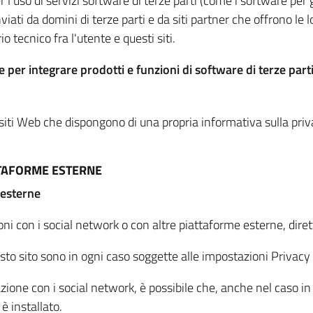
per l'uso di servizi software di terze parti (come i software pe
viati da domini di terze parti e da siti partner che offrono le l
io tecnico fra l'utente e questi siti.
 per integrare prodotti e funzioni di software di terze parti
 siti Web che dispongono di una propria informativa sulla pri
TTAFORME ESTERNE
 esterne
oni con i social network o con altre piattaforme esterne, dire
esto sito sono in ogni caso soggette alle impostazioni Privacy 
azione con i social network, è possibile che, anche nel caso in c
 è installato.