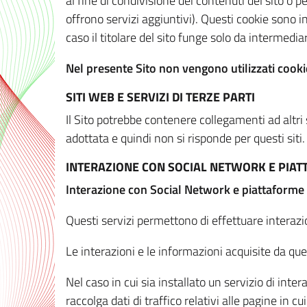
al fine di condivisione dei contenuti del sito o 
offrono servizi aggiuntivi). Questi cookie sono in
caso il titolare del sito funge solo da intermediar
Nel presente Sito non vengono utilizzati cookie
SITI WEB E SERVIZI DI TERZE PARTI
Il Sito potrebbe contenere collegamenti ad altri
adottata e quindi non si risponde per questi siti.
INTERAZIONE CON SOCIAL NETWORK E PIA
Interazione con Social Network e piattaforme
Questi servizi permettono di effettuare interazi
Le interazioni e le informazioni acquisite da qu
Nel caso in cui sia installato un servizio di inter
raccolga dati di traffico relativi alle pagine in cui