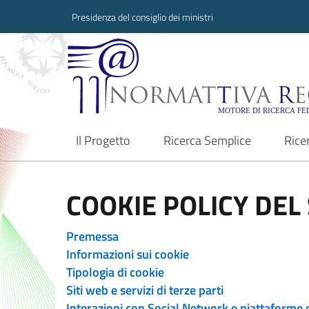
Presidenza del consiglio dei ministri
Normattiva Region
Il Progetto
Ricerca Semplice
Rice
current
COOKIE POLICY DEL 
Premessa
Informazioni sui cookie
Tipologia di cookie
Siti web e servizi di terze parti
Interazioni con Social Network e piattaforme 