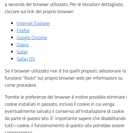
a seconda del browser utilizzato. Per le istruzioni dettagliate,
cliccare sul link del proprio browser:
Internet Explorer
Firefox
Google Chrome
Opera
Safari
Safari OS
Se il browser utilizzato non è tra quelli proposti, selezionare la
funzione "Aiuto" sul proprio browser web per informazioni su
come procedere.
Tramite le preferenze del browser è inoltre possibile eliminare i
cookie installati in passato, incluso il cookie in cui venga
eventualmente salvato il consenso all'installazione di cookie
da parte di questo sito. E' importante sapere che disabilitando
tutti i cookie, il funzionamento di questo sito potrebbe essere
compromesso.