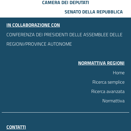
CAMERA DEI DEPUTATI
SENATO DELLA REPUBBLICA
IN COLLABORAZIONE CON
CONFERENZA DEI PRESIDENTI DELLE ASSEMBLEE DELLE
REGIONI/PROVINCE AUTONOME
NORMATTIVA REGIONI
Home
Ricerca semplice
Ricerca avanzata
Normattiva
CONTATTI