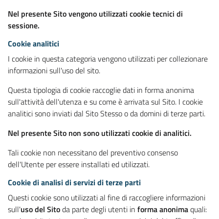
Nel presente Sito vengono utilizzati cookie tecnici di
sessione.
Cookie analitici
I cookie in questa categoria vengono utilizzati per collezionare
informazioni sull'uso del sito.
Questa tipologia di cookie raccoglie dati in forma anonima
sull'attività dell'utenza e su come è arrivata sul Sito. I cookie
analitici sono inviati dal Sito Stesso o da domini di terze parti.
Nel presente Sito non sono utilizzati cookie di analitici.
Tali cookie non necessitano del preventivo consenso
dell'Utente per essere installati ed utilizzati.
Cookie di analisi di servizi di terze parti
Questi cookie sono utilizzati al fine di raccogliere informazioni
sull'
uso del Sito
da parte degli utenti in
forma anonima
quali: