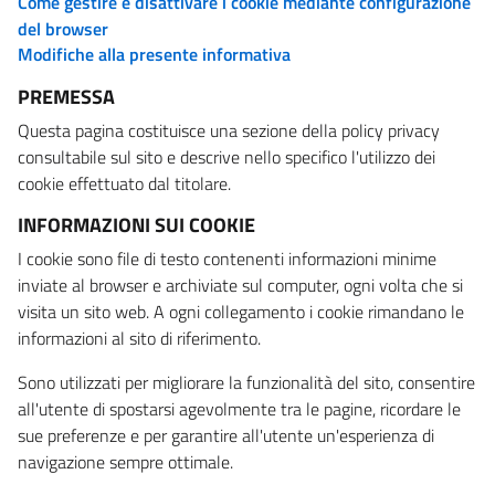
Come gestire e disattivare i cookie mediante configurazione
del browser
Modifiche alla presente informativa
PREMESSA
Questa pagina costituisce una sezione della policy privacy
consultabile sul sito e descrive nello specifico l'utilizzo dei
cookie effettuato dal titolare.
INFORMAZIONI SUI COOKIE
I cookie sono file di testo contenenti informazioni minime
inviate al browser e archiviate sul computer, ogni volta che si
visita un sito web. A ogni collegamento i cookie rimandano le
informazioni al sito di riferimento.
Sono utilizzati per migliorare la funzionalità del sito, consentire
all'utente di spostarsi agevolmente tra le pagine, ricordare le
sue preferenze e per garantire all'utente un'esperienza di
navigazione sempre ottimale.