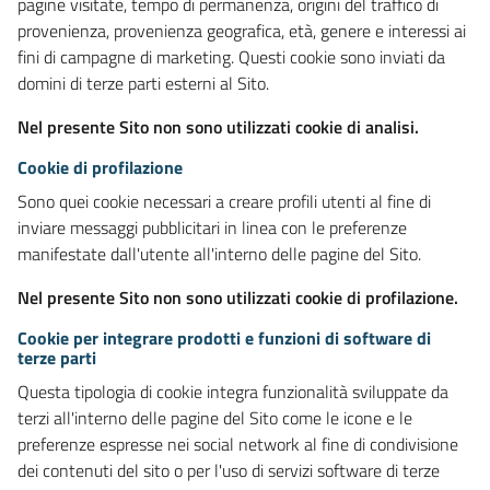
pagine visitate, tempo di permanenza, origini del traffico di
provenienza, provenienza geografica, età, genere e interessi ai
fini di campagne di marketing. Questi cookie sono inviati da
domini di terze parti esterni al Sito.
Nel presente Sito non sono utilizzati cookie di analisi.
Cookie di profilazione
Sono quei cookie necessari a creare profili utenti al fine di
inviare messaggi pubblicitari in linea con le preferenze
manifestate dall'utente all'interno delle pagine del Sito.
Nel presente Sito non sono utilizzati cookie di profilazione.
Cookie per integrare prodotti e funzioni di software di
terze parti
Questa tipologia di cookie integra funzionalità sviluppate da
terzi all'interno delle pagine del Sito come le icone e le
preferenze espresse nei social network al fine di condivisione
dei contenuti del sito o per l'uso di servizi software di terze