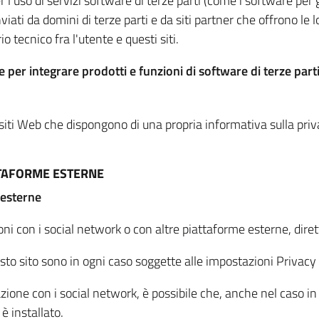
per l'uso di servizi software di terze parti (come i software pe
viati da domini di terze parti e da siti partner che offrono le l
io tecnico fra l'utente e questi siti.
 per integrare prodotti e funzioni di software di terze parti
 siti Web che dispongono di una propria informativa sulla pri
TTAFORME ESTERNE
 esterne
oni con i social network o con altre piattaforme esterne, dire
esto sito sono in ogni caso soggette alle impostazioni Privacy 
azione con i social network, è possibile che, anche nel caso in c
 è installato.