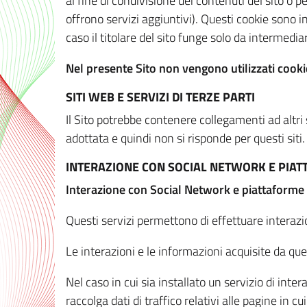
al fine di condivisione dei contenuti del sito o 
offrono servizi aggiuntivi). Questi cookie sono in
caso il titolare del sito funge solo da intermediar
Nel presente Sito non vengono utilizzati cookie
SITI WEB E SERVIZI DI TERZE PARTI
Il Sito potrebbe contenere collegamenti ad altri
adottata e quindi non si risponde per questi siti.
INTERAZIONE CON SOCIAL NETWORK E PIA
Interazione con Social Network e piattaforme
Questi servizi permettono di effettuare interazi
Le interazioni e le informazioni acquisite da qu
Nel caso in cui sia installato un servizio di inter
raccolga dati di traffico relativi alle pagine in cui