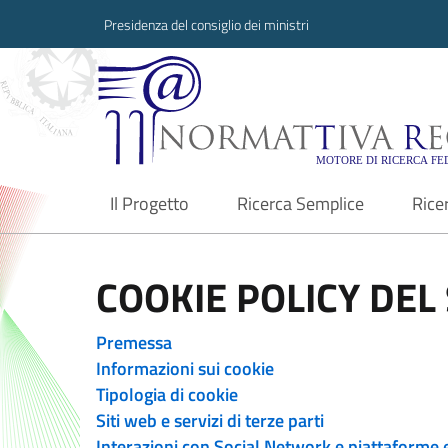
Presidenza del consiglio dei ministri
Normattiva Region
Il Progetto
Ricerca Semplice
Rice
current
COOKIE POLICY DEL 
Premessa
Informazioni sui cookie
Tipologia di cookie
Siti web e servizi di terze parti
Interazioni con Social Network e piattaforme 