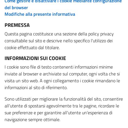
Come gestire e disattivare i cookie mediante configurazione
del browser
Modifiche alla presente informativa
PREMESSA
Questa pagina costituisce una sezione della policy privacy
consultabile sul sito e descrive nello specifico l'utilizzo dei
cookie effettuato dal titolare.
INFORMAZIONI SUI COOKIE
I cookie sono file di testo contenenti informazioni minime
inviate al browser e archiviate sul computer, ogni volta che si
visita un sito web. A ogni collegamento i cookie rimandano le
informazioni al sito di riferimento.
Sono utilizzati per migliorare la funzionalità del sito, consentire
all'utente di spostarsi agevolmente tra le pagine, ricordare le
sue preferenze e per garantire all'utente un'esperienza di
navigazione sempre ottimale.