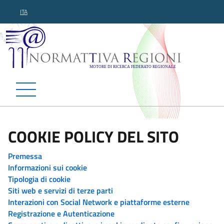
ITA
Normattiva Regioni - Motor
COOKIE POLICY DEL SITO
Premessa
Informazioni sui cookie
Tipologia di cookie
Siti web e servizi di terze parti
Interazioni con Social Network e piattaforme esterne
Registrazione e Autenticazione