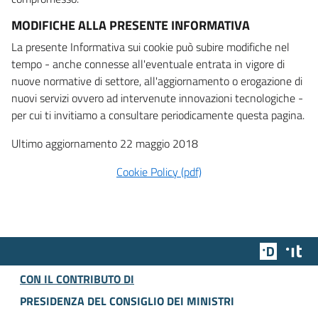
MODIFICHE ALLA PRESENTE INFORMATIVA
La presente Informativa sui cookie può subire modifiche nel
tempo - anche connesse all'eventuale entrata in vigore di
nuove normative di settore, all'aggiornamento o erogazione di
nuovi servizi ovvero ad intervenute innovazioni tecnologiche -
per cui ti invitiamo a consultare periodicamente questa pagina.
Ultimo aggiornamento 22 maggio 2018
Cookie Policy (pdf)
Team Dig
Des
CON IL CONTRIBUTO DI
PRESIDENZA DEL CONSIGLIO DEI MINISTRI