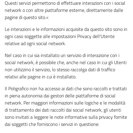
Questi servizi permettono di effettuare interazioni con i social
network o con altre piattaforme esterne, direttamente dalle
pagine di questo sito.<
Le interazioni e le informazioni acquisite da questo sito sono in
ogni caso soggette alle impostazioni Privacy dell'Utente
relative ad ogni social network.
Nel caso in cui sia installato un servizio di interazione con i
social network, è possibile che, anche nel caso in cui gli Utenti
non utilizzino il servizio, lo stesso raccolga dati di traffico
relativi alle pagine in cui è installato.
Il Poligrafico non ha accesso ai dati che sono raccolti e trattati
in piena autonomia dai gestori delle piattaforme di social
network. Per maggiori informazioni sulle logiche e le modalità
di trattamento dei dati raccolti dai social network, gli utenti
sono invitati a leggere le note informative sulla privacy fornite
dai soggetti che forniscono i servizi in questione: