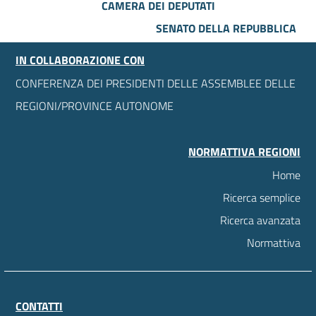
CAMERA DEI DEPUTATI
SENATO DELLA REPUBBLICA
IN COLLABORAZIONE CON
CONFERENZA DEI PRESIDENTI DELLE ASSEMBLEE DELLE
REGIONI/PROVINCE AUTONOME
NORMATTIVA REGIONI
Home
Ricerca semplice
Ricerca avanzata
Normattiva
CONTATTI