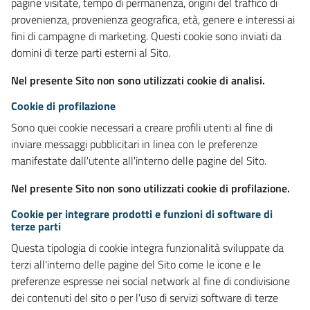
pagine visitate, tempo di permanenza, origini del traffico di
provenienza, provenienza geografica, età, genere e interessi ai
fini di campagne di marketing. Questi cookie sono inviati da
domini di terze parti esterni al Sito.
Nel presente Sito non sono utilizzati cookie di analisi.
Cookie di profilazione
Sono quei cookie necessari a creare profili utenti al fine di
inviare messaggi pubblicitari in linea con le preferenze
manifestate dall'utente all'interno delle pagine del Sito.
Nel presente Sito non sono utilizzati cookie di profilazione.
Cookie per integrare prodotti e funzioni di software di
terze parti
Questa tipologia di cookie integra funzionalità sviluppate da
terzi all'interno delle pagine del Sito come le icone e le
preferenze espresse nei social network al fine di condivisione
dei contenuti del sito o per l'uso di servizi software di terze