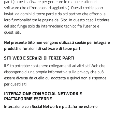
parti (come i software per generare le mappe e ulteriori
software che offrono servizi aggiuntivi). Questi cookie sono
inviati da domini di terze parti e da siti partner che offrono le
loro funzionalità tra le pagine del Sito. In questo caso il titolare
del sito funge solo da intermediario tecnico fra l'utente e
questi siti.
Nel presente Sito non vengono utilizzati cookie per integrare
prodotti e funzioni di software di terze parti.
SITI WEB E SERVIZI DI TERZE PARTI
Il Sito potrebbe contenere collegamenti ad altri siti Web che
dispongono di una propria informativa sulla privacy che può
essere diversa da quella qui adottata e quindi non si risponde
per questi siti.
INTERAZIONE CON SOCIAL NETWORK E
PIATTAFORME ESTERNE
Interazione con Social Network e piattaforme esterne