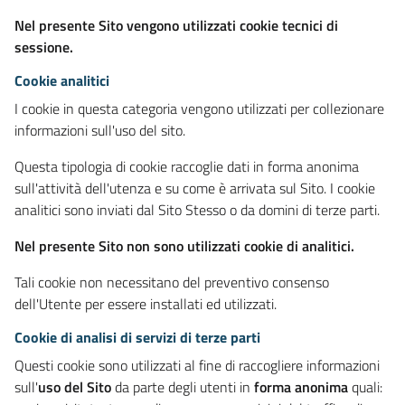
Nel presente Sito vengono utilizzati cookie tecnici di
sessione.
Cookie analitici
I cookie in questa categoria vengono utilizzati per collezionare
informazioni sull'uso del sito.
Questa tipologia di cookie raccoglie dati in forma anonima
sull'attività dell'utenza e su come è arrivata sul Sito. I cookie
analitici sono inviati dal Sito Stesso o da domini di terze parti.
Nel presente Sito non sono utilizzati cookie di analitici.
Tali cookie non necessitano del preventivo consenso
dell'Utente per essere installati ed utilizzati.
Cookie di analisi di servizi di terze parti
Questi cookie sono utilizzati al fine di raccogliere informazioni
sull'
uso del Sito
da parte degli utenti in
forma anonima
quali: