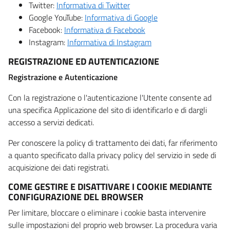
Twitter:
Informativa di Twitter
Google YouTube:
Informativa di Google
Facebook:
Informativa di Facebook
Instagram:
Informativa di Instagram
REGISTRAZIONE ED AUTENTICAZIONE
Registrazione e Autenticazione
Con la registrazione o l'autenticazione l'Utente consente ad
una specifica Applicazione del sito di identificarlo e di dargli
accesso a servizi dedicati.
Per conoscere la policy di trattamento dei dati, far riferimento
a quanto specificato dalla privacy policy del servizio in sede di
acquisizione dei dati registrati.
COME GESTIRE E DISATTIVARE I COOKIE MEDIANTE
CONFIGURAZIONE DEL BROWSER
Per limitare, bloccare o eliminare i cookie basta intervenire
sulle impostazioni del proprio web browser. La procedura varia