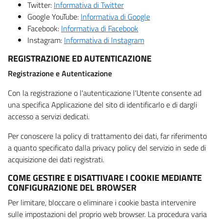
Twitter:
Informativa di Twitter
Google YouTube:
Informativa di Google
Facebook:
Informativa di Facebook
Instagram:
Informativa di Instagram
REGISTRAZIONE ED AUTENTICAZIONE
Registrazione e Autenticazione
Con la registrazione o l'autenticazione l'Utente consente ad
una specifica Applicazione del sito di identificarlo e di dargli
accesso a servizi dedicati.
Per conoscere la policy di trattamento dei dati, far riferimento
a quanto specificato dalla privacy policy del servizio in sede di
acquisizione dei dati registrati.
COME GESTIRE E DISATTIVARE I COOKIE MEDIANTE
CONFIGURAZIONE DEL BROWSER
Per limitare, bloccare o eliminare i cookie basta intervenire
sulle impostazioni del proprio web browser. La procedura varia