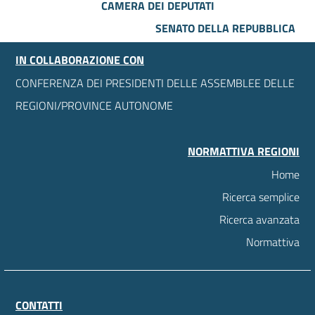
CAMERA DEI DEPUTATI
SENATO DELLA REPUBBLICA
IN COLLABORAZIONE CON
CONFERENZA DEI PRESIDENTI DELLE ASSEMBLEE DELLE
REGIONI/PROVINCE AUTONOME
NORMATTIVA REGIONI
Home
Ricerca semplice
Ricerca avanzata
Normattiva
CONTATTI