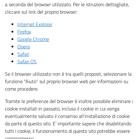
a seconda del browser utilizzato. Per le istruzioni dettagliate,
cliccare sul link del proprio browser:
Internet Explorer
Firefox
Google Chrome
Opera
Safari
Safari OS
Se il browser utilizzato non è tra quelli proposti, selezionare la
funzione "Aiuto" sul proprio browser web per informazioni su
come procedere.
Tramite le preferenze del browser è inoltre possibile eliminare i
cookie installati in passato, incluso il cookie in cui venga
eventualmente salvato il consenso all'installazione di cookie
da parte di questo sito. E' importante sapere che disabilitando
tutti i cookie, il funzionamento di questo sito potrebbe essere
compromesso.