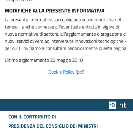
MODIFICHE ALLA PRESENTE INFORMATIVA
La presente Informativa sui cookie può subire modifiche nel
tempo - anche connesse all'eventuale entrata in vigore di
nuove normative di settore, all'aggiornamento o erogazione di
nuovi servizi ovvero ad intervenute innovazioni tecnologiche -
per cui ti invitiamo a consultare periodicamente questa pagina.
Ultimo aggiornamento 22 maggio 2018
Cookie Policy (pdf)
Team Dig
Des
CON IL CONTRIBUTO DI
PRESIDENZA DEL CONSIGLIO DEI MINISTRI