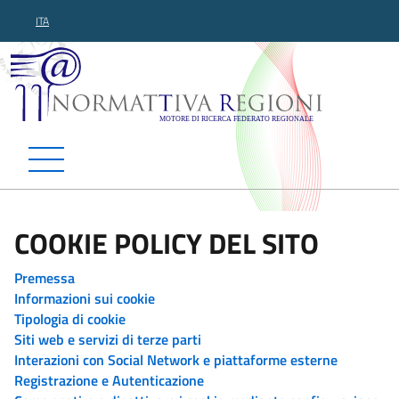
ITA
Normattiva Regioni - Motor
COOKIE POLICY DEL SITO
Premessa
Informazioni sui cookie
Tipologia di cookie
Siti web e servizi di terze parti
Interazioni con Social Network e piattaforme esterne
Registrazione e Autenticazione